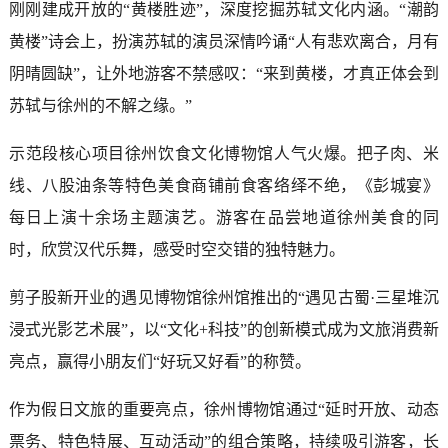
刚刚建成开放的“黄楼胜迹”，深度挖掘苏轼文化内涵。“潮韵
黄楼”诗会上，扮演苏轼的演员深情吟诵“人有悲欢离合，月有
阴晴圆缺”，让外地游客不禁感叹：“来到黄楼，才真正体会到
苏轼与徐州的不解之缘。”
示范段核心项目徐州饮食文化博物馆人气火爆。把子肉、米
线、八股油条等特色美食商铺前食客络绎不绝，《彭城宴》
每日上演十余场主题演艺。游客在品尝地道徐州美食的同
时，欣赏汉代乐舞，感受时空交错的独特魅力。
剪子股新开业的遇见博物馆徐州馆推出的“遇见古蜀·三星堆沉
浸式光影艺术展”，以“文化+科技”的创新模式成为文旅消费新
亮点，赢得小朋友们“好玩又好看”的称赞。
作为假日文旅的重要亮点，徐州博物馆通过“延时开放、动态
票务、特色特展、互动活动”的组合策略，持续吸引游客，长