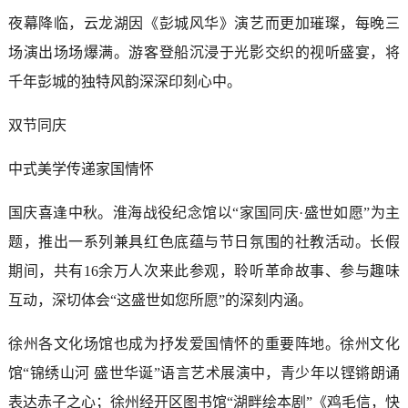
夜幕降临，云龙湖因《彭城风华》演艺而更加璀璨，每晚三
场演出场场爆满。游客登船沉浸于光影交织的视听盛宴，将
千年彭城的独特风韵深深印刻心中。
双节同庆
中式美学传递家国情怀
国庆喜逢中秋。淮海战役纪念馆以“家国同庆·盛世如愿”为主
题，推出一系列兼具红色底蕴与节日氛围的社教活动。长假
期间，共有16余万人次来此参观，聆听革命故事、参与趣味
互动，深切体会“这盛世如您所愿”的深刻内涵。
徐州各文化场馆也成为抒发爱国情怀的重要阵地。徐州文化
馆“锦绣山河 盛世华诞”语言艺术展演中，青少年以铿锵朗诵
表达赤子之心；徐州经开区图书馆“湖畔绘本剧”《鸡毛信，快