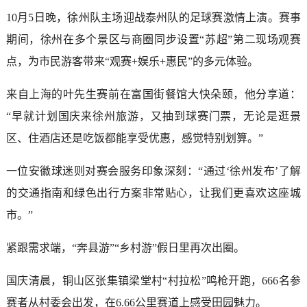
10月5日晚，徐州队主场迎战泰州队的足球赛激情上演。赛事
期间，徐州在多个景区与商圈同步设置“苏超”第二现场观赛
点，为市民游客带来“观赛+娱乐+惠民”的多元体验。
来自上海的叶先生赛前在富国街餐馆大快朵颐，他分享道：
“早就计划国庆来徐州旅游，又抽到球赛门票，无论是逛景
区、住酒店还是吃饭都能享受优惠，感觉特别划算。”
一位安徽球迷则对赛会服务印象深刻：“通过‘徐州发布’了解
的交通指南和绿色出行方案非常贴心，让我们更喜欢这座城
市。”
紧跟需求端，“奔县游”“乡村游”假日里再次出圈。
国庆清晨，铜山区张集镇梁堂村“村拉松”鸣枪开跑，666名参
赛者从村委会出发，在6.66公里赛道上感受田园魅力。