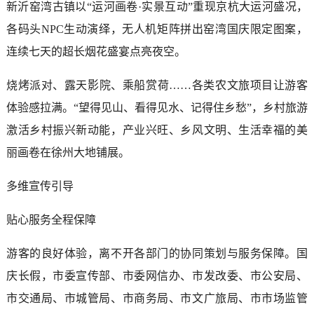
新沂窑湾古镇以“运河画卷·实景互动”重现京杭大运河盛况，
各码头NPC生动演绎，无人机矩阵拼出窑湾国庆限定图案，
连续七天的超长烟花盛宴点亮夜空。
烧烤派对、露天影院、乘船赏荷……各类农文旅项目让游客
体验感拉满。“望得见山、看得见水、记得住乡愁”，乡村旅游
激活乡村振兴新动能，产业兴旺、乡风文明、生活幸福的美
丽画卷在徐州大地铺展。
多维宣传引导
贴心服务全程保障
游客的良好体验，离不开各部门的协同策划与服务保障。国
庆长假，市委宣传部、市委网信办、市发改委、市公安局、
市交通局、市城管局、市商务局、市文广旅局、市市场监管