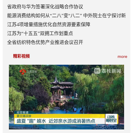
省政府与华为签署深化战略合作协议
能源消费结构如何从“二八”变“八二” 中外院士在宁探讨新
型能源体系建设
江苏4项增量措施优化自然资源要素保障
江苏为“十五五”双拥工作划重点
全省纺织特色优势产业推进会议召开
精彩视频
more