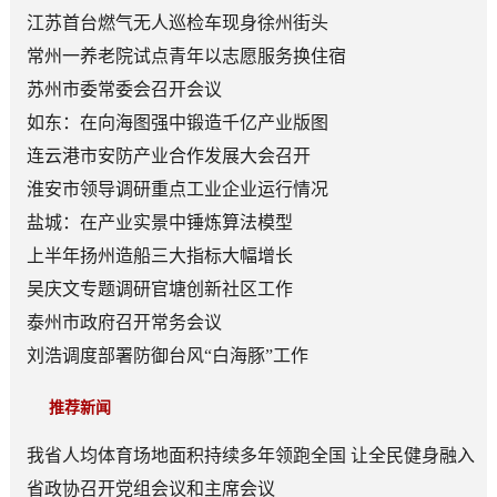
顶层赛道
江苏首台燃气无人巡检车现身徐州街头
常州一养老院试点青年以志愿服务换住宿
苏州市委常委会召开会议
如东：在向海图强中锻造千亿产业版图
连云港市安防产业合作发展大会召开
淮安市领导调研重点工业企业运行情况
盐城：在产业实景中锤炼算法模型
上半年扬州造船三大指标大幅增长
吴庆文专题调研官塘创新社区工作
泰州市政府召开常务会议
刘浩调度部署防御台风“白海豚”工作
推荐新闻
我省人均体育场地面积持续多年领跑全国 让全民健身融入
日常成为风尚
省政协召开党组会议和主席会议