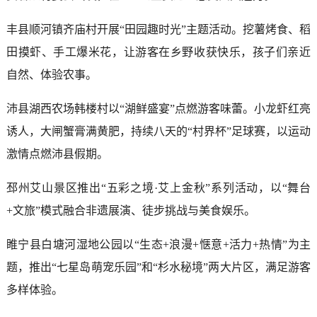
丰县顺河镇齐庙村开展“田园趣时光”主题活动。挖薯烤食、稻
田摸虾、手工爆米花，让游客在乡野收获快乐，孩子们亲近
自然、体验农事。
沛县湖西农场韩楼村以“湖鲜盛宴”点燃游客味蕾。小龙虾红亮
诱人，大闸蟹膏满黄肥，持续八天的“村界杯”足球赛，以运动
激情点燃沛县假期。
邳州艾山景区推出“五彩之境·艾上金秋”系列活动，以“舞台
+文旅”模式融合非遗展演、徒步挑战与美食娱乐。
睢宁县白塘河湿地公园以“生态+浪漫+惬意+活力+热情”为主
题，推出“七星岛萌宠乐园”和“杉水秘境”两大片区，满足游客
多样体验。