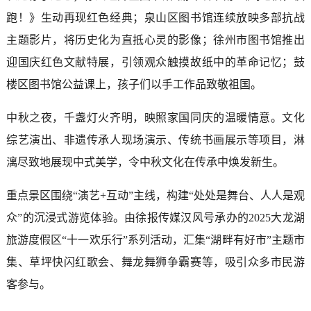
跑！》生动再现红色经典；泉山区图书馆连续放映多部抗战
主题影片，将历史化为直抵心灵的影像；徐州市图书馆推出
迎国庆红色文献特展，引领观众触摸故纸中的革命记忆；鼓
楼区图书馆公益课上，孩子们以手工作品致敬祖国。
中秋之夜，千盏灯火齐明，映照家国同庆的温暖情意。文化
综艺演出、非遗传承人现场演示、传统书画展示等项目，淋
漓尽致地展现中式美学，令中秋文化在传承中焕发新生。
重点景区围绕“演艺+互动”主线，构建“处处是舞台、人人是观
众”的沉浸式游览体验。由徐报传媒汉风号承办的2025大龙湖
旅游度假区“十一欢乐行”系列活动，汇集“湖畔有好市”主题市
集、草坪快闪红歌会、舞龙舞狮争霸赛等，吸引众多市民游
客参与。