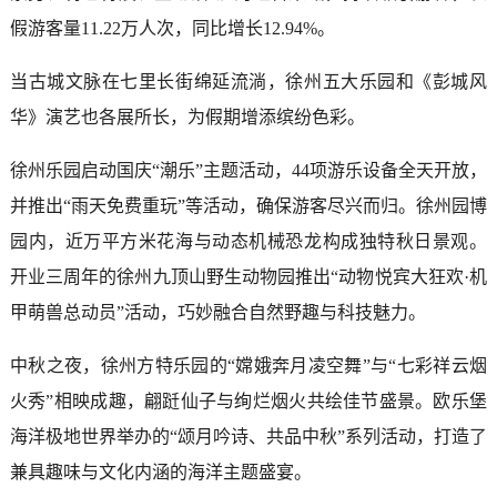
假游客量11.22万人次，同比增长12.94%。
当古城文脉在七里长街绵延流淌，徐州五大乐园和《彭城风
华》演艺也各展所长，为假期增添缤纷色彩。
徐州乐园启动国庆“潮乐”主题活动，44项游乐设备全天开放，
并推出“雨天免费重玩”等活动，确保游客尽兴而归。徐州园博
园内，近万平方米花海与动态机械恐龙构成独特秋日景观。
开业三周年的徐州九顶山野生动物园推出“动物悦宾大狂欢·机
甲萌兽总动员”活动，巧妙融合自然野趣与科技魅力。
中秋之夜，徐州方特乐园的“嫦娥奔月凌空舞”与“七彩祥云烟
火秀”相映成趣，翩跹仙子与绚烂烟火共绘佳节盛景。欧乐堡
海洋极地世界举办的“颂月吟诗、共品中秋”系列活动，打造了
兼具趣味与文化内涵的海洋主题盛宴。