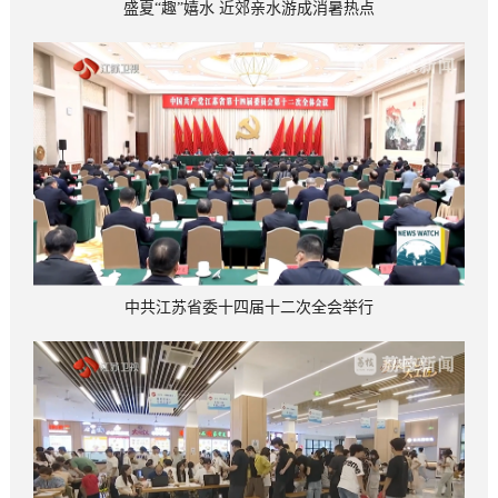
盛夏“趣”嬉水 近郊亲水游成消暑热点
中共江苏省委十四届十二次全会举行