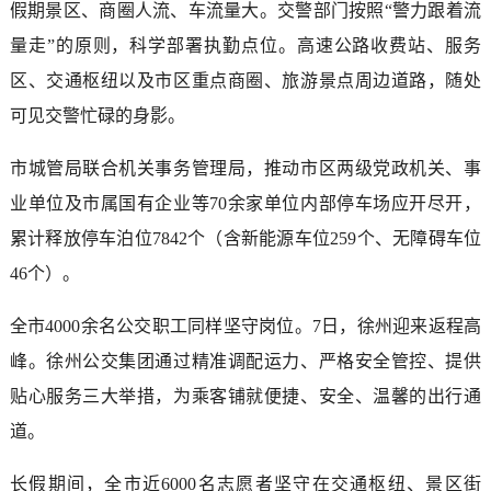
假期景区、商圈人流、车流量大。交警部门按照“警力跟着流
量走”的原则，科学部署执勤点位。高速公路收费站、服务
区、交通枢纽以及市区重点商圈、旅游景点周边道路，随处
可见交警忙碌的身影。
市城管局联合机关事务管理局，推动市区两级党政机关、事
业单位及市属国有企业等70余家单位内部停车场应开尽开，
累计释放停车泊位7842个（含新能源车位259个、无障碍车位
46个）。
全市4000余名公交职工同样坚守岗位。7日，徐州迎来返程高
峰。徐州公交集团通过精准调配运力、严格安全管控、提供
贴心服务三大举措，为乘客铺就便捷、安全、温馨的出行通
道。
长假期间，全市近6000名志愿者坚守在交通枢纽、景区街