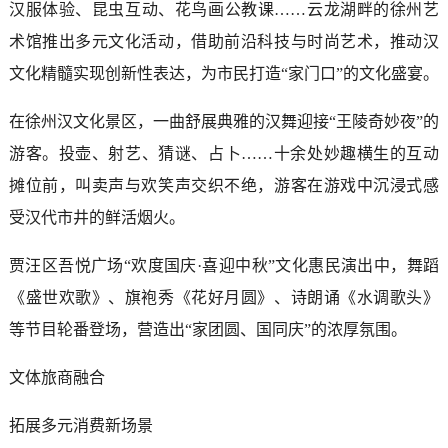
汉服体验、昆虫互动、花鸟画公教课……云龙湖畔的徐州艺
术馆推出多元文化活动，借助前沿科技与时尚艺术，推动汉
文化精髓实现创新性表达，为市民打造“家门口”的文化盛宴。
在徐州汉文化景区，一曲舒展典雅的汉舞迎接“王陵奇妙夜”的
游客。投壶、射艺、猜谜、占卜……十余处妙趣横生的互动
摊位前，叫卖声与欢笑声交织不绝，游客在游戏中沉浸式感
受汉代市井的鲜活烟火。
贾汪区吾悦广场“欢度国庆·喜迎中秋”文化惠民演出中，舞蹈
《盛世欢歌》、旗袍秀《花好月圆》、诗朗诵《水调歌头》
等节目轮番登场，营造出“家团圆、国同庆”的浓厚氛围。
文体旅商融合
拓展多元消费新场景