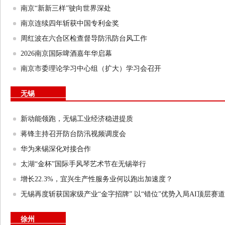
南京“新新三样”驶向世界深处
南京连续四年斩获中国专利金奖
周红波在六合区检查督导防汛防台风工作
2026南京国际啤酒嘉年华启幕
南京市委理论学习中心组（扩大）学习会召开
无锡
新动能领跑，无锡工业经济稳进提质
蒋锋主持召开防台防汛视频调度会
华为来锡深化对接合作
太湖“金杯”国际手风琴艺术节在无锡举行
增长22.3%，宜兴生产性服务业何以跑出加速度？
无锡再度斩获国家级产业“金字招牌” 以“错位”优势入局AI顶层赛道
徐州