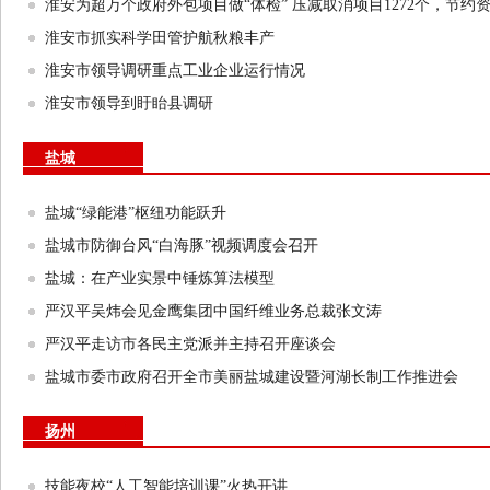
淮安为超万个政府外包项目做“体检” 压减取消项目1272个，节约资
淮安市抓实科学田管护航秋粮丰产
淮安市领导调研重点工业企业运行情况
淮安市领导到盱眙县调研
盐城
盐城“绿能港”枢纽功能跃升
盐城市防御台风“白海豚”视频调度会召开
盐城：在产业实景中锤炼算法模型
严汉平吴炜会见金鹰集团中国纤维业务总裁张文涛
严汉平走访市各民主党派并主持召开座谈会
盐城市委市政府召开全市美丽盐城建设暨河湖长制工作推进会
扬州
技能夜校“人工智能培训课”火热开讲