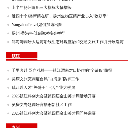
上半年扬州造船三大指标大幅增长
近四十个Ⅰ类新药在研，扬州生物医药产业步入“收获季”
YangzhouTravel如何加速出圈
扬州·香港科创金融对接会举行
郑海涛调研大运河沿线生态环境整治和交通文旅工作并开展巡河
镇江
千里奔赴 双向扎根——镇江渭南对口协作的“全链条”路径
吴庆文张克调度台风“白海豚”防御工作
镇江以人才“关键子”下活产业大棋局
2026镇江科创大会暨第四届金山英才周活动开幕
吴庆文专题调研官塘创新社区工作
2026镇江科创大会暨第四届金山英才周即将启幕
泰州