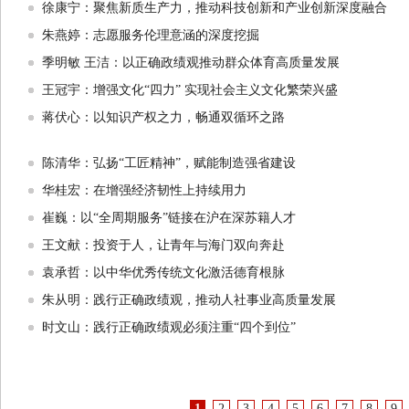
徐康宁：聚焦新质生产力，推动科技创新和产业创新深度融合
朱燕婷：志愿服务伦理意涵的深度挖掘
季明敏 王洁：以正确政绩观推动群众体育高质量发展
王冠宇：增强文化“四力” 实现社会主义文化繁荣兴盛
蒋伏心：以知识产权之力，畅通双循环之路
陈清华：弘扬“工匠精神”，赋能制造强省建设
华桂宏：在增强经济韧性上持续用力
崔巍：以“全周期服务”链接在沪在深苏籍人才
王文献：投资于人，让青年与海门双向奔赴
袁承哲：以中华优秀传统文化激活德育根脉
朱从明：践行正确政绩观，推动人社事业高质量发展
时文山：践行正确政绩观必须注重“四个到位”
1
2
3
4
5
6
7
8
9