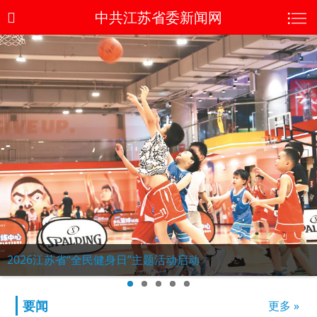
中共江苏省委新闻网
Pr
Ne
evi
xt
ou
s
2026江苏省“全民健身日”主题活动启动
要闻
更多 »