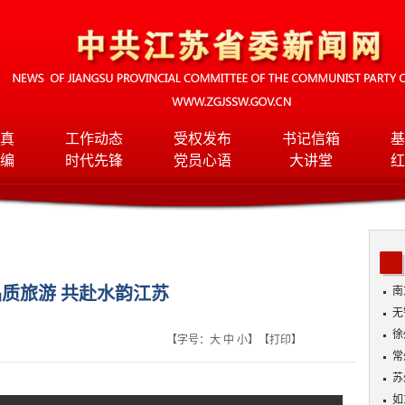
真
工作动态
受权发布
书记信箱
基
编
时代先锋
党员心语
大讲堂
红
质旅游 共赴水韵江苏
南
无
入
徐
【字号：
大
中
小
】【
打印
】
常
苏
如