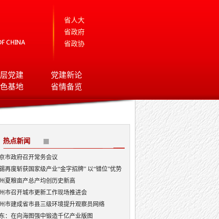
省人大
省政府
省政协
层党建
党建新论
色基地
省情备览
热点新闻
京市政府召开常务会议
锡再度斩获国家级产业“金字招牌” 以“错位”优势
局AI顶层赛道
州夏粮亩产总产均创历史新高
州市召开城市更新工作现场推进会
州市建成省市县三级环境提升观察员网络
东：在向海图强中锻造千亿产业版图