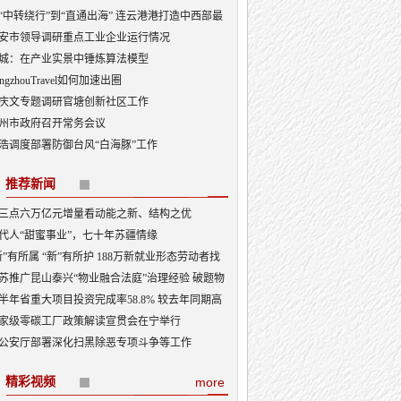
“中转绕行”到“直通出海” 连云港港打造中西部最
出海口
安市领导调研重点工业企业运行情况
城：在产业实景中锤炼算法模型
angzhouTravel如何加速出圈
庆文专题调研官塘创新社区工作
州市政府召开常务会议
浩调度部署防御台风“白海豚”工作
推荐新闻
三点六万亿元增量看动能之新、结构之优
代人“甜蜜事业”，七十年苏疆情缘
新”有所属 “新”有所护 188万新就业形态劳动者找
“娘家”
苏推广昆山泰兴“物业融合法庭”治理经验 破题物
治理“老大难”
半年省重大项目投资完成率58.8% 较去年同期高
3.5个百分点
家级零碳工厂政策解读宣贯会在宁举行
公安厅部署深化扫黑除恶专项斗争等工作
精彩视频
more