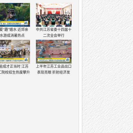
夏“趣”嬉水 近郊亲
中共江苏省委十四届十
水游成消暑热点
二次全会举行
能成才正当时 江苏
上半年江苏工业品出口
工院校招生热度攀升
表现亮眼 折射经济发
展强大韧性