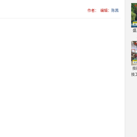
作者：
编辑：
陈茜
盛
技
技