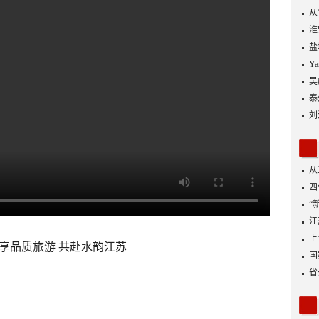
从
优
淮
盐
Y
吴
泰
刘
从
四
“
到
江
业
上
享品质旅游 共赴水韵江苏
出
国
省