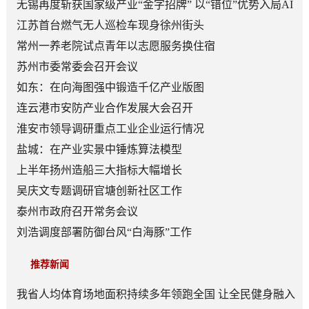
无锡再度斩获国家级产业“金字招牌” 以“错位”优势入局AI
顶层赛道
江苏首台燃气无人巡检车现身徐州街头
常州一养老院试点青年以志愿服务换住宿
苏州市委常委会召开会议
如东：在向海图强中锻造千亿产业版图
连云港市安防产业合作发展大会召开
淮安市领导调研重点工业企业运行情况
盐城：在产业实景中锤炼算法模型
上半年扬州造船三大指标大幅增长
吴庆文专题调研官塘创新社区工作
泰州市政府召开常务会议
刘浩调度部署防御台风“白海豚”工作
推荐新闻
我省人均体育场地面积持续多年领跑全国 让全民健身融入