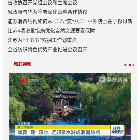
日常成为风尚
省政协召开党组会议和主席会议
省政府与华为签署深化战略合作协议
能源消费结构如何从“二八”变“八二” 中外院士在宁探讨新
型能源体系建设
江苏4项增量措施优化自然资源要素保障
江苏为“十五五”双拥工作划重点
全省纺织特色优势产业推进会议召开
精彩视频
more