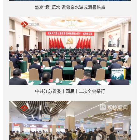
盛夏“趣”嬉水 近郊亲水游成消暑热点
中共江苏省委十四届十二次全会举行