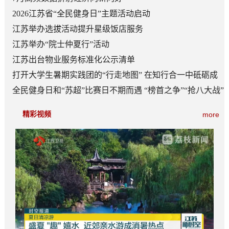
2026江苏省“全民健身日”主题活动启动
江苏举办选拔活动提升星级饭店服务
江苏举办“院士仲夏行”活动
江苏出台物业服务标准化公示清单
打开大学生暑期实践团的“行走地图” 在知行合一中砥砺成
长
全民健身日和“苏超”比赛日不期而遇 “榜首之争”“抢八大战”
看点多
精彩视频
more