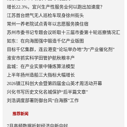
增长22.3%，宜兴生产性服务业何以跑出加速度？
江苏首台燃气无人巡检车现身徐州街头
常州一养老院试点青年以志愿服务换住宿
苏州市委书记专题会议听取十三届市委第十轮巡察情况汇
报
如东：在向海图强中锻造千亿产业版图
目标千亿集群，连云港变“论坛举办地”为“产业催化剂”
淮安市抓实科学田管护航秋粮丰产
盐城：在产业实景中锤炼算法模型
上半年扬州造船三大指标大幅增长
2026镇江科创大会暨第四届金山英才周活动开幕
兴化书写历史文化名城保护“后半篇文章”
刘浩调度部署防御台风“白海豚”工作
推荐新闻
7月高频数据折射经济向新向好