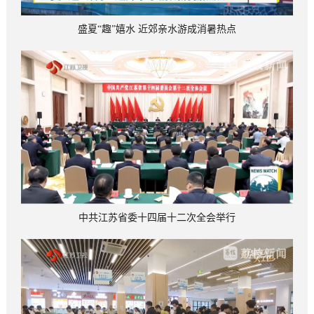
盛夏“趣”嬉水 近郊亲水游成消暑热点
中共江苏省委十四届十二次全会举行