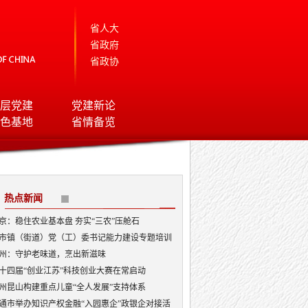
省人大
省政府
省政协
层党建
党建新论
色基地
省情备览
热点新闻
京：稳住农业基本盘 夯实“三农”压舱石
市镇（街道）党（工）委书记能力建设专题培训
开班
州：守护老味道，烹出新滋味
十四届“创业江苏”科技创业大赛在常启动
州昆山构建重点儿童“全人发展”支持体系
通市举办知识产权金融“入园惠企”政银企对接活