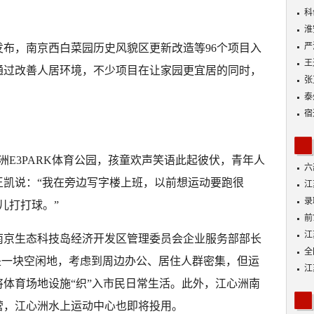
动
科
淮
严
布，南京西白菜园历史风貌区更新改造等96个项目入
王
通过改善人居环境，不少项目在让家园更宜居的同时，
张
泰
宿
洲E3PARK体育公园，孩童欢声笑语此起彼伏，青年人
六
王凯说：“我在旁边写字楼上班，以前想运动要跑很
江
功
录
儿打打球。”
好
前
A
江
南京生态科技岛经济开发区管理委员会企业服务部部长
全
园是一块空闲地，考虑到周边办公、居住人群密集，但运
落
江
体育场地设施“织”入市民日常生活。此外，江心洲南
展
运营，江心洲水上运动中心也即将投用。