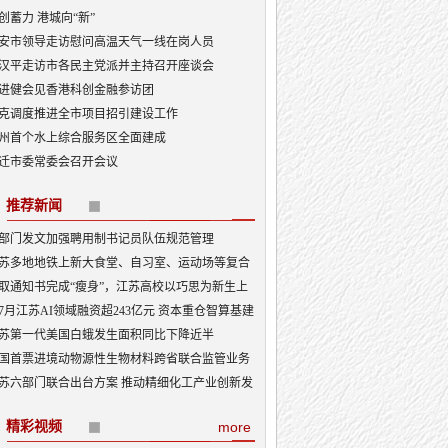
创蓄力 港城向“新”
安市领导走访慰问高温天气一线在岗人员
汉平走访市各民主党派并主持召开座谈会
进健会见香港科创金融参访团
克调度推进全市项目招引建设工作
州首个水上综合服务区全面建成
迁市委常委会召开会议
推荐新闻
部门发文加强聘用制书记员队伍规范管理
苏多地地铁上新大食堂、自习室、运动场等复合
能——从“客流通道”到“生活场景”
取通知书完成“瘦身”，江苏高校以巧思为新生上
入学第一课
7月江苏AI领域融资超243亿元 资本重仓智算基建
I产业底盘夯实
苏第一代美国白蛾发生面积同比下降近半
国首票进境动物源性生物材料跨省联合监管业务
地
苏六部门联合出台方案 推动精细化工产业创新发
精彩视频
more