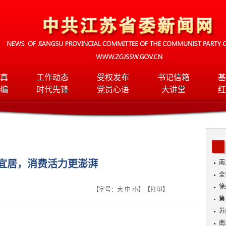
真
工作动态
受权发布
书记信箱
基
编
时代先锋
党员心语
大讲堂
红
宜居，消费活力更澎湃
南
全
班
徐
【字号：
大
中
小
】【
打印
】
第
苏
南