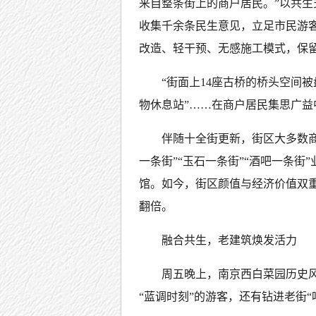
来自整条街上的商户居民。”以共
收集千余条民生意见，立足市民游
改造、轻干预、无感施工模式，保
“街面上14座古桥的桥头空间被
物休息站”……在商户居民集思广
伴随十全街更新，街区大多数
一条街”“玉石一条街”“酒吧一条
馆。如今，街区颜值与经济价值双
翻倍。
融合共生，老建筑焕发活力
周五晚上，南京西白菜园历史
“蓝调时刻”的游客，还有钻进老街“