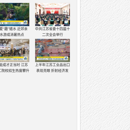
夏“趣”嬉水 近郊亲
中共江苏省委十四届十
水游成消暑热点
二次全会举行
能成才正当时 江苏
上半年江苏工业品出口
工院校招生热度攀升
表现亮眼 折射经济发
展强大韧性