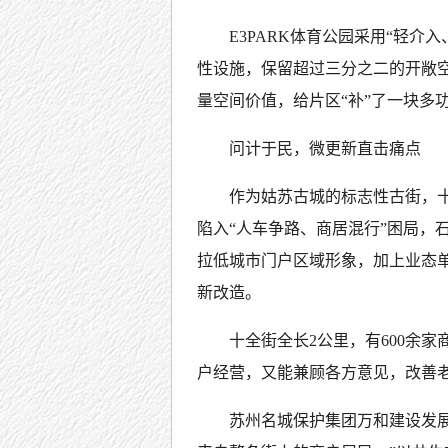
E3PARK体育公园采用“轻
性设施，保留超过三分之二的开敞
量空间价值，给片区“补”了一块多
问计于民，微更新直击痛点
作为姑苏古城的标志性古街，
陷入“人车争路、商居混行”困局，
拉低城市门户区域形象，加上业态单
新改造。
十全街全长2公里，有600余
户经营，又能兼顾各方意见，改善
苏州名城保护集团万和建设发