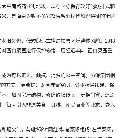
太平南路商业街北段，现存14栋保存较好的联排式和
平方米，是南京为数不多完整保留近现代风貌特征的街区
老旧失修，低矮的违章搭建损害区域整体风貌。2018
团对西白菜园进行保护修缮，历经近4年，西白菜园重
，成为可以走进、触摸、消费的公共空间。历保集团相
”的方式，更新提升既有存量空间，分步拆除违建，保
乔木，加固房屋结构，修缮破损砖面，更换门窗，还原
时，街区引入非遗美食、咖啡、便民商业等业态，嵌入
和烟火气，与毗邻的“网红”科巷菜场组成“左手菜场，