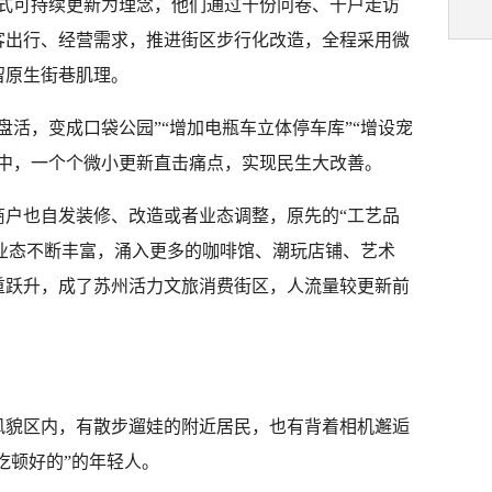
生式可持续更新为理念，他们通过千份问卷、千户走访
客出行、经营需求，推进街区步行化改造，全程采用微
留原生街巷肌理。
盘活，变成口袋公园”“增加电瓶车立体停车库”“增设宠
益中，一个个微小更新直击痛点，实现民生大改善。
商户也自发装修、改造或者业态调整，原先的“工艺品
街”业态不断丰富，涌入更多的咖啡馆、潮玩店铺、艺术
重跃升，成了苏州活力文旅消费街区，人流量较更新前
风貌区内，有散步遛娃的附近居民，也有背着相机邂逅
吃顿好的”的年轻人。