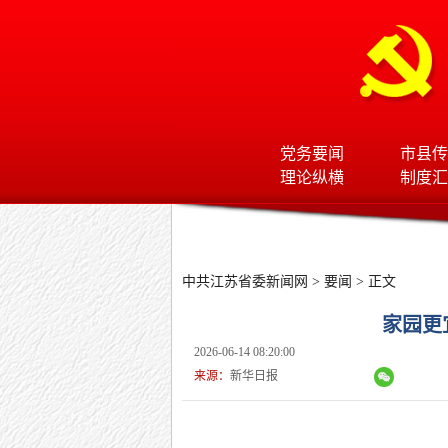
党务要闻
市县传
理论纵横
制度汇
中共江苏省委新闻网
>
要闻
> 正文
家园更
2026-06-14 08:20:00
来源：
新华日报