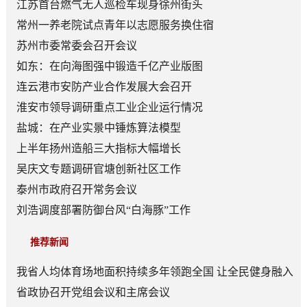
顶层赛道
江苏首台燃气无人巡检车现身徐州街头
常州一养老院试点青年以志愿服务换住宿
苏州市委常委会召开会议
如东：在向海图强中锻造千亿产业版图
连云港市安防产业合作发展大会召开
淮安市领导调研重点工业企业运行情况
盐城：在产业实景中锤炼算法模型
上半年扬州造船三大指标大幅增长
吴庆文专题调研官塘创新社区工作
泰州市政府召开常务会议
刘浩调度部署防御台风“白海豚”工作
推荐新闻
我省人均体育场地面积持续多年领跑全国 让全民健身融入
日常成为风尚
省政协召开党组会议和主席会议