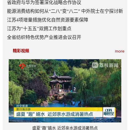
省政府与华为签署深化战略合作协议
能源消费结构如何从“二八”变“八二” 中外院士在宁探讨新
型能源体系建设
江苏4项增量措施优化自然资源要素保障
江苏为“十五五”双拥工作划重点
全省纺织特色优势产业推进会议召开
精彩视频
more
盛夏“趣”嬉水 近郊亲水游成消暑热点