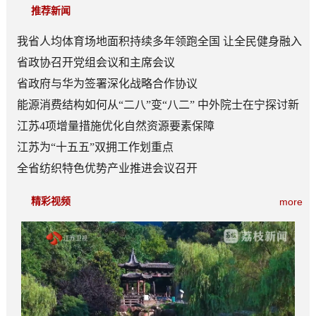
推荐新闻
我省人均体育场地面积持续多年领跑全国 让全民健身融入
日常成为风尚
省政协召开党组会议和主席会议
省政府与华为签署深化战略合作协议
能源消费结构如何从“二八”变“八二” 中外院士在宁探讨新
型能源体系建设
江苏4项增量措施优化自然资源要素保障
江苏为“十五五”双拥工作划重点
全省纺织特色优势产业推进会议召开
精彩视频
more