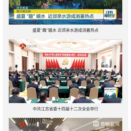
盛夏“趣”嬉水 近郊亲水游成消暑热点
中共江苏省委十四届十二次全会举行