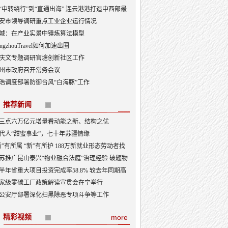
“中转绕行”到“直通出海” 连云港港打造中西部最
出海口
安市领导调研重点工业企业运行情况
城：在产业实景中锤炼算法模型
angzhouTravel如何加速出圈
庆文专题调研官塘创新社区工作
州市政府召开常务会议
浩调度部署防御台风“白海豚”工作
推荐新闻
三点六万亿元增量看动能之新、结构之优
代人“甜蜜事业”，七十年苏疆情缘
新”有所属 “新”有所护 188万新就业形态劳动者找
“娘家”
苏推广昆山泰兴“物业融合法庭”治理经验 破题物
治理“老大难”
半年省重大项目投资完成率58.8% 较去年同期高
3.5个百分点
家级零碳工厂政策解读宣贯会在宁举行
公安厅部署深化扫黑除恶专项斗争等工作
精彩视频
more