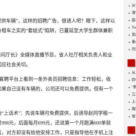
从
优
淮
盐
提供车辆”，这样的招聘广告，很诱人吧？眼下，这样以
Y
租车之实的“套娃式”陷阱，已蔓延至大学生群体兼职
吴
泰
刘
帮你问厅长》全媒体直播节目，省人社厅相关负责人和业
回应社会关切。
从
某直聘平台上看到一条外卖员招聘信息：工作轻松，收
四
“
如果自己没有车辆的，公司还可以免费提供。但有一个
到
江
业
上
出
国
“上话术”：先说车辆可免费提供，后诱导赵同学租一
省
98元，后面每月699元，还说第一个月跑满600单就
后，对方却没有给他安排工作，只是指导他在手机上注