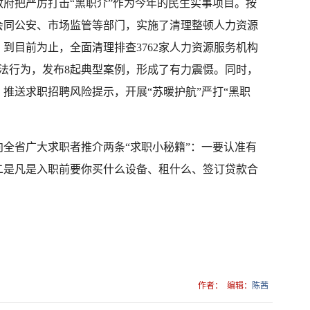
府把严厉打击“黑职介”作为今年的民生实事项目。按
会同公安、市场监管等部门，实施了清理整顿人力资源
到目前为止，全面清理排查3762家人力资源服务机构
违法行为，发布8起典型案例，形成了有力震慑。同时，
推送求职招聘风险提示，开展“苏暖护航”严打“黑职
全省广大求职者推介两条“求职小秘籍”：一要认准有
二是凡是入职前要你买什么设备、租什么、签订贷款合
作者：
编辑：
陈茜