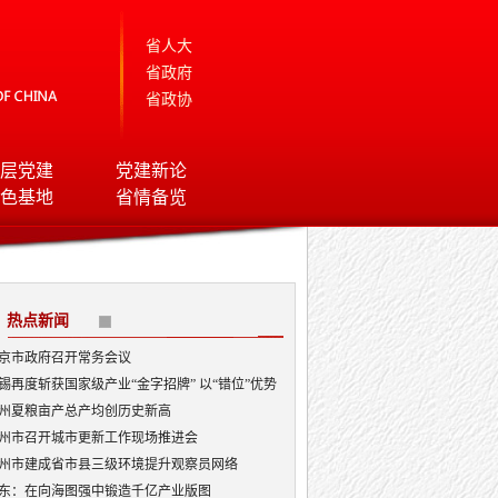
省人大
省政府
省政协
层党建
党建新论
色基地
省情备览
热点新闻
京市政府召开常务会议
锡再度斩获国家级产业“金字招牌” 以“错位”优势
局AI顶层赛道
州夏粮亩产总产均创历史新高
州市召开城市更新工作现场推进会
州市建成省市县三级环境提升观察员网络
东：在向海图强中锻造千亿产业版图