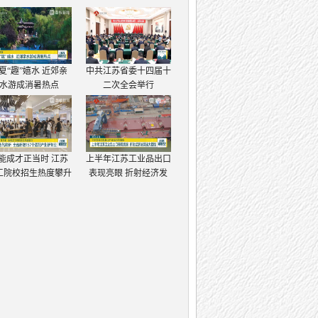
夏“趣”嬉水 近郊亲
中共江苏省委十四届十
水游成消暑热点
二次全会举行
能成才正当时 江苏
上半年江苏工业品出口
工院校招生热度攀升
表现亮眼 折射经济发
展强大韧性