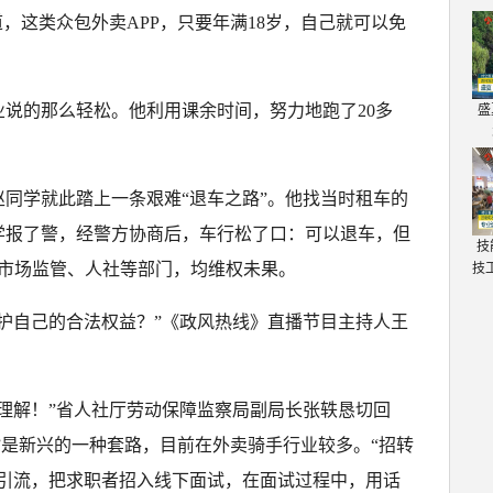
，这类众包外卖APP，只要年满18岁，自己就可以免
说的那么轻松。他利用课余时间，努力地跑了20多
盛
同学就此踏上一条艰难“退车之路”。他找当时租车的
学报了警，经警方协商后，车行松了口：可以退车，但
技
系市场监管、人社等部门，均维权未果。
技
护自己的合法权益？”《政风热线》直播节目主持人王
。
理解！”省人社厅劳动保障监察局副局长张轶恳切回
贷”是新兴的一种套路，目前在外卖骑手行业较多。“招转
上引流，把求职者招入线下面试，在面试过程中，用话