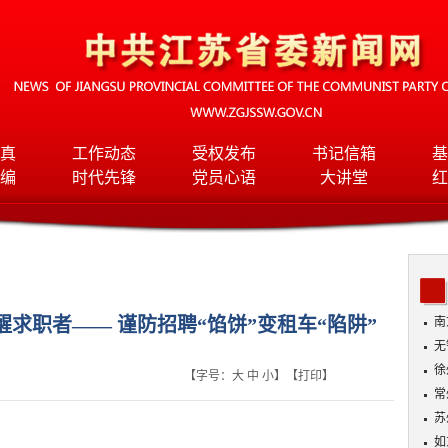
真
工作动态
受权发布
书记信箱
基
编
时代先锋
党员心语
大讲堂
红
求职者—— 谨防招聘“馅饼”变租车“陷阱”
南
无
入
徐
【字号：
大
中
小
】【
打印
】
常
苏
如