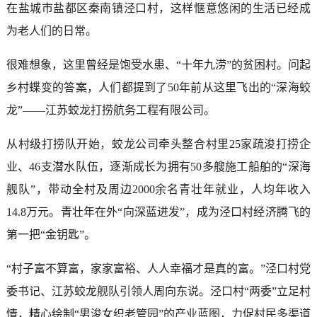
在盐城市盐都区秦南镇泾口村，这样惬意悠闲的生活已经成
为老人们的日常。
很难想象，这里曾经是饱受水患、“十年九涝”的贫困村。问起
乡村蝶变的答案，人们都提到了50年前从这里飞出的“深海蛟
龙”——江苏蛟龙打捞航务工程有限公司。
从村级打捞队开始，蛟龙公司牵头整合村里25家疏浚打捞企
业、46支潜水队伍，逐渐成长为拥有50多艘施工船舶的“深海
舰队”，带动全村及周边2000余名青壮年就业，人均年收入
14.8万元。青壮年在外“向深蓝进发”，成为泾口村经济腾飞的
第一把“金钥匙”。
“村子富不算富，家家富裕、人人幸福才是真的富。”泾口村党
委书记、江苏蛟龙舰队引领人周向东说。泾口村“两委”立足村
情，精心绘制“男浚女织老管园”的产业蓝图，力促村民多渠道