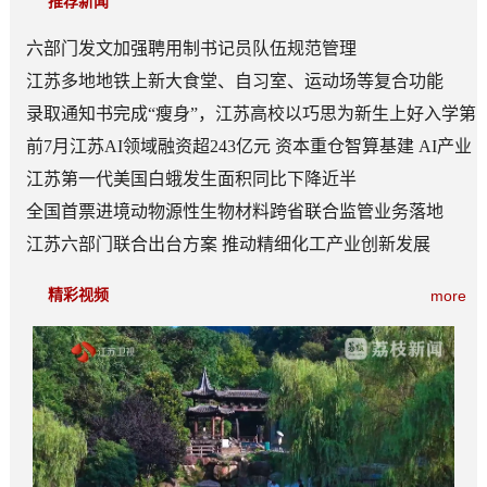
推荐新闻
六部门发文加强聘用制书记员队伍规范管理
江苏多地地铁上新大食堂、自习室、运动场等复合功能
——从“客流通道”到“生活场景”
录取通知书完成“瘦身”，江苏高校以巧思为新生上好入学第
一课
前7月江苏AI领域融资超243亿元 资本重仓智算基建 AI产业
底盘夯实
江苏第一代美国白蛾发生面积同比下降近半
全国首票进境动物源性生物材料跨省联合监管业务落地
江苏六部门联合出台方案 推动精细化工产业创新发展
精彩视频
more