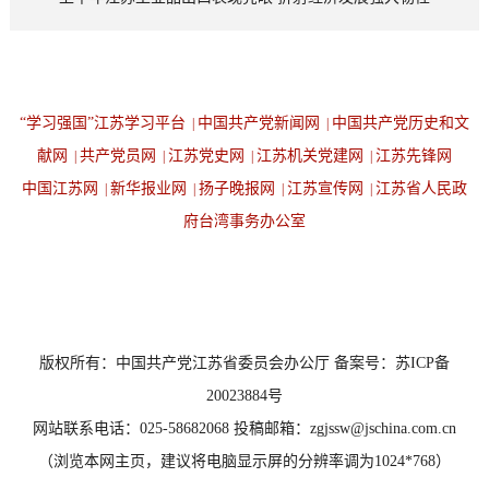
“学习强国”江苏学习平台
中国共产党新闻网
中国共产党历史和文
|
|
献网
共产党员网
江苏党史网
江苏机关党建网
江苏先锋网
|
|
|
|
中国江苏网
新华报业网
扬子晚报网
江苏宣传网
江苏省人民政
|
|
|
|
府台湾事务办公室
设为首页
返回顶端
版权所有：中国共产党江苏省委员会办公厅 备案号：苏ICP备
20023884号
网站联系电话：025-58682068 投稿邮箱：zgjssw@jschina.com.cn
（浏览本网主页，建议将电脑显示屏的分辨率调为1024*768）