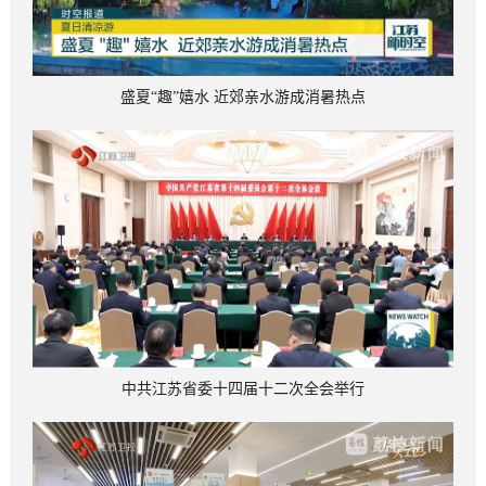
盛夏“趣”嬉水 近郊亲水游成消暑热点
中共江苏省委十四届十二次全会举行