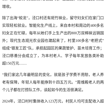
增收。
除了出海“蛟龙”，泾口村还有斑竹袜业，留守妇女们在家门口
实现轻松就业。智能化生产线上，来自本村和周边的400多名
妇女正在忙碌，每年从她们手上生产出的800万双棉袜远销国
外；现代生态观光农业园也建起来了，村里100多名“老把式”
组成“银发工匠”队，承担起园区的果蔬管护、苗木培育工作；
泾口慈善分会成立了，为本村老人、学子每年发放各类补助
超150万元……
“我们家这几年最明显的变化，就是孩子学费不用愁，老人养
老有保障，年轻人每年能挣到十四五万元。”周维殿老人的两
个儿子都在打捞队工作，谈起如今的生活很满足。
2024年，泾口村村集体收入123万元，村民人均可支配收入超