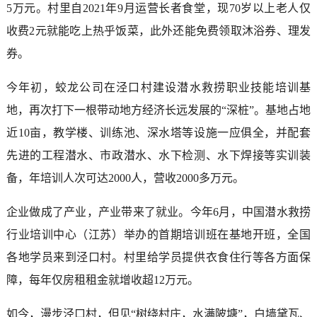
5万元。村里自2021年9月运营长者食堂，现70岁以上老人仅
收费2元就能吃上热乎饭菜，此外还能免费领取沐浴券、理发
券。
今年初，蛟龙公司在泾口村建设潜水救捞职业技能培训基
地，再次打下一根带动地方经济长远发展的“深桩”。基地占地
近10亩，教学楼、训练池、深水塔等设施一应俱全，并配套
先进的工程潜水、市政潜水、水下检测、水下焊接等实训装
备，年培训人次可达2000人，营收2000多万元。
企业做成了产业，产业带来了就业。今年6月，中国潜水救捞
行业培训中心（江苏）举办的首期培训班在基地开班，全国
各地学员来到泾口村。村里给学员提供衣食住行等各方面保
障，每年仅房租租金就增收超12万元。
如今，漫步泾口村，但见“树绕村庄，水满陂塘”，白墙黛瓦、