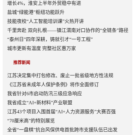
增长4%，淮安上半年外贸稳中有进
盐城“绿能港”枢纽功能跃升
技能夜校“人工智能培训课”火热开讲
千里奔赴 双向扎根——镇江渭南对口协作的“全链条”路径
“泰州日”四年深耕，铸就引才“一号工程”
城市更新有温度 完整社区惠万家
推荐新闻
江苏决定集中打包修改、废止一批省级地方性法规
《江苏省未成年人保护条例》将作全面修订
我省针对6市启动防汛三级应急响应
我省成立“AI+新材料”产业联盟
江苏43个项目入围首届“AI+人力资源服务”大赛百强
“70厘米高”的特别展览
全省“一盘棋”抗台风保供电首批跨市支援队伍已出发