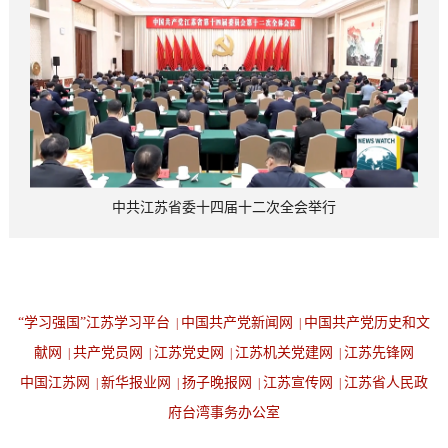
中共江苏省委十四届十二次全会举行
“学习强国”江苏学习平台
中国共产党新闻网
中国共产党历史和文
|
|
献网
共产党员网
江苏党史网
江苏机关党建网
江苏先锋网
|
|
|
|
中国江苏网
新华报业网
扬子晚报网
江苏宣传网
江苏省人民政
|
|
|
|
府台湾事务办公室