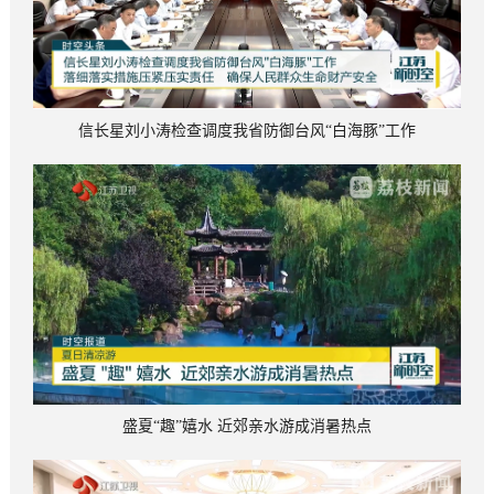
信长星刘小涛检查调度我省防御台风“白海豚”工作
盛夏“趣”嬉水 近郊亲水游成消暑热点