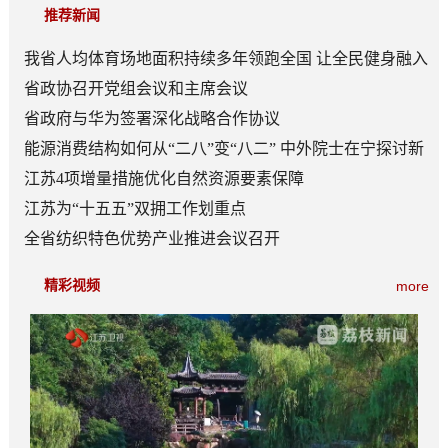
推荐新闻
我省人均体育场地面积持续多年领跑全国 让全民健身融入
日常成为风尚
省政协召开党组会议和主席会议
省政府与华为签署深化战略合作协议
能源消费结构如何从“二八”变“八二” 中外院士在宁探讨新
型能源体系建设
江苏4项增量措施优化自然资源要素保障
江苏为“十五五”双拥工作划重点
全省纺织特色优势产业推进会议召开
精彩视频
more