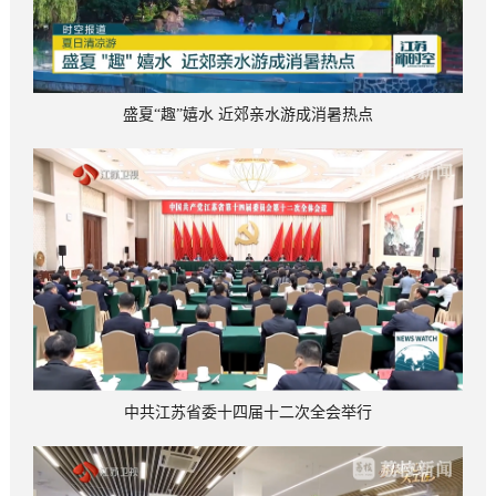
盛夏“趣”嬉水 近郊亲水游成消暑热点
中共江苏省委十四届十二次全会举行