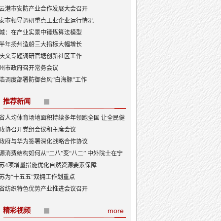
云港市安防产业合作发展大会召开
安市领导调研重点工业企业运行情况
城：在产业实景中锤炼算法模型
半年扬州造船三大指标大幅增长
庆文专题调研官塘创新社区工作
州市政府召开常务会议
浩调度部署防御台风“白海豚”工作
推荐新闻
省人均体育场地面积持续多年领跑全国 让全民健
融入日常成为风尚
政协召开党组会议和主席会议
政府与华为签署深化战略合作协议
源消费结构如何从“二八”变“八二” 中外院士在宁
讨新型能源体系建设
苏4项增量措施优化自然资源要素保障
苏为“十五五”双拥工作划重点
省纺织特色优势产业推进会议召开
精彩视频
more