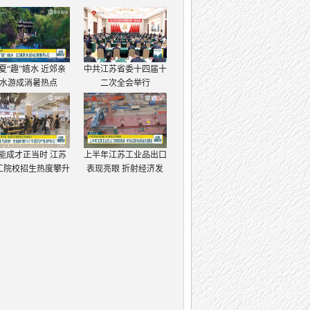
夏“趣”嬉水 近郊亲
中共江苏省委十四届十
水游成消暑热点
二次全会举行
能成才正当时 江苏
上半年江苏工业品出口
工院校招生热度攀升
表现亮眼 折射经济发
展强大韧性