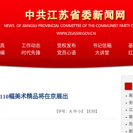
真
工作动态
受权发布
书记信箱
基
编
时代先锋
党员心语
大讲堂
红
110幅美术精品将在京展出
南
无
入
江
【字号：
大
中
小
】【
打印
】
常
苏
如