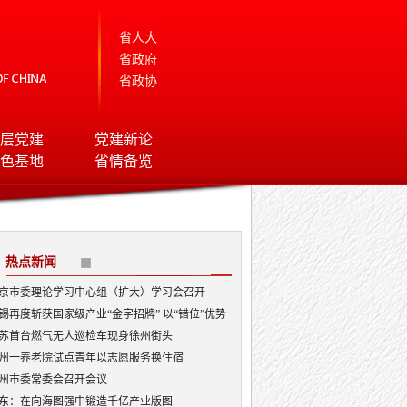
省人大
省政府
省政协
层党建
党建新论
色基地
省情备览
热点新闻
京市委理论学习中心组（扩大）学习会召开
锡再度斩获国家级产业“金字招牌” 以“错位”优势
局AI顶层赛道
苏首台燃气无人巡检车现身徐州街头
州一养老院试点青年以志愿服务换住宿
州市委常委会召开会议
东：在向海图强中锻造千亿产业版图