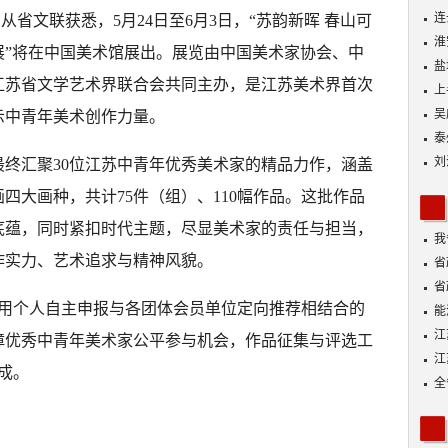
连
日从省文联获悉，5月24日至6月3日，“苏韵新晖 春山可
淮
展”将在中国美术馆展出。展览由中国美术家协会、中
盐
江苏省文学艺术界联合会共同主办，是江苏美术界首次
上
吴
示中青年美术创作力量。
泰
刘
终汇聚30位江苏中青年优秀美术家的精品力作，涵盖
四大画种，共计75件（组）、110幅作品。这批作品
底蕴，同时紧扣时代主题，尽显美术家的责任与担当，
我
作实力、艺术追求与精神风貌。
身
省
省
，采用个人自主申报与各团体会员单位定向推荐相结合的
能
探
江
障优秀中青年美术家公平参与机会，作品征集与评选工
江
完成。
全