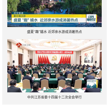
盛夏“趣”嬉水 近郊亲水游成消暑热点
中共江苏省委十四届十二次全会举行