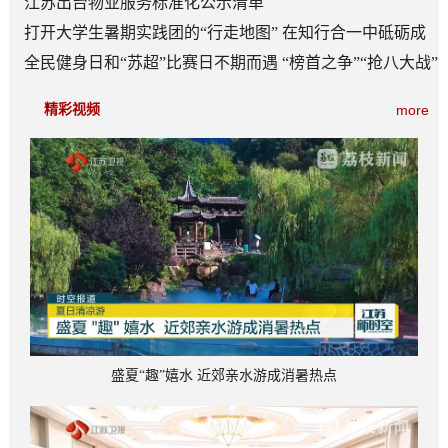
江苏出台物业服务标准化公示清单
打开大学生暑期实践团的“行走地图” 在知行合一中砥砺成
长
全民健身日和“苏超”比赛日不期而遇 “榜首之争”“抢八大战”
看点多
精彩视频
more
盛夏“趣”嬉水 近郊亲水游成消暑热点