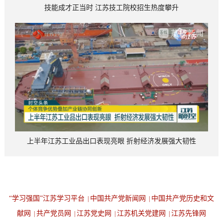
技能成才正当时 江苏技工院校招生热度攀升
上半年江苏工业品出口表现亮眼 折射经济发展强大韧性
“学习强国”江苏学习平台
中国共产党新闻网
中国共产党历史和文
|
|
献网
共产党员网
江苏党史网
江苏机关党建网
江苏先锋网
|
|
|
|