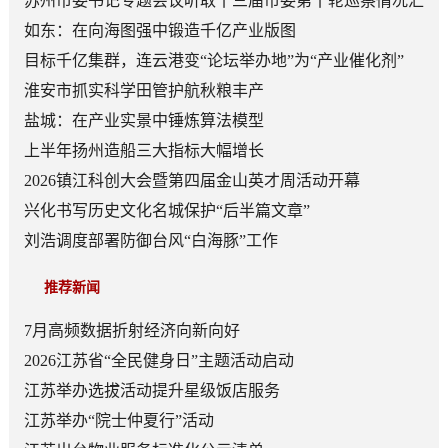
苏州市委书记专题会议听取十三届市委第十轮巡察情况汇
报
如东：在向海图强中锻造千亿产业版图
目标千亿集群，连云港变“论坛举办地”为“产业催化剂”
淮安市抓实科学田管护航秋粮丰产
盐城：在产业实景中锤炼算法模型
上半年扬州造船三大指标大幅增长
2026镇江科创大会暨第四届金山英才周活动开幕
兴化书写历史文化名城保护“后半篇文章”
刘浩调度部署防御台风“白海豚”工作
推荐新闻
7月高频数据折射经济向新向好
2026江苏省“全民健身日”主题活动启动
江苏举办选拔活动提升星级饭店服务
江苏举办“院士仲夏行”活动