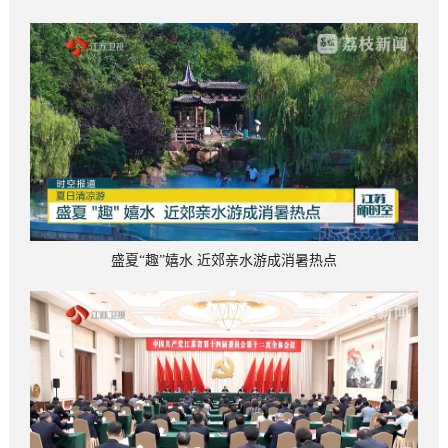
盛夏“趣”嬉水 近郊亲水游成消暑热点