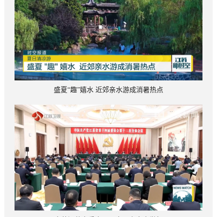
盛夏“趣”嬉水 近郊亲水游成消暑热点