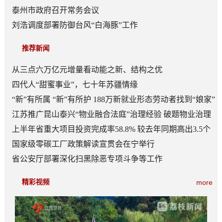
泰州市政府召开常务会议
刘浩调度部署防御台风“白海豚”工作
推荐新闻
从三点六万亿元增量看动能之新、结构之优
四代人“甜蜜事业”，七十年苏疆情缘
“新”有所属 “新”有所护 188万新就业形态劳动者找到“娘家”
江苏推广昆山泰兴“物业融合法庭”治理经验 破题物业治理
“老大难”
上半年省重大项目投资完成率58.8% 较去年同期高出3.5个
百分点
国家级零碳工厂政策解读宣贯会在宁举行
省公安厅部署深化扫黑除恶专项斗争等工作
精彩视频
more