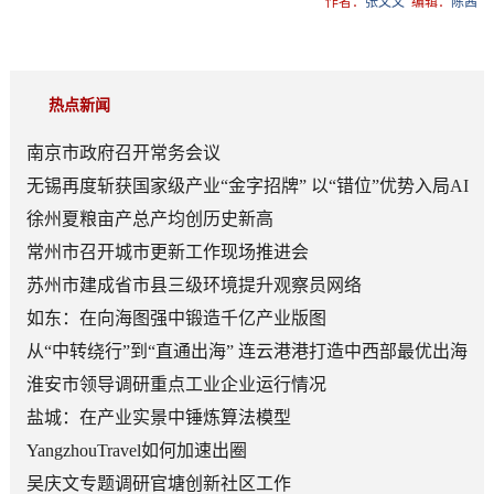
作者：
张文文
编辑：
陈茜
热点新闻
南京市政府召开常务会议
无锡再度斩获国家级产业“金字招牌” 以“错位”优势入局AI
顶层赛道
徐州夏粮亩产总产均创历史新高
常州市召开城市更新工作现场推进会
苏州市建成省市县三级环境提升观察员网络
如东：在向海图强中锻造千亿产业版图
从“中转绕行”到“直通出海” 连云港港打造中西部最优出海
口
淮安市领导调研重点工业企业运行情况
盐城：在产业实景中锤炼算法模型
YangzhouTravel如何加速出圈
吴庆文专题调研官塘创新社区工作