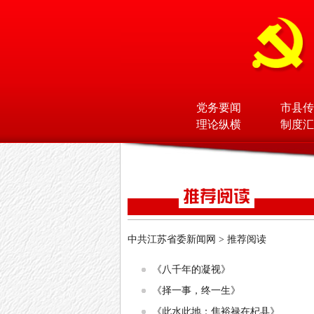
党务要闻
市县传
理论纵横
制度汇
中共江苏省委新闻网
>
推荐阅读
《八千年的凝视》
《择一事，终一生》
《此水此地：焦裕禄在杞县》