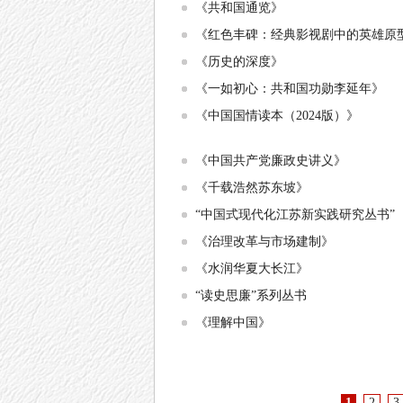
《共和国通览》
《红色丰碑：经典影视剧中的英雄原
《历史的深度》
《一如初心：共和国功勋李延年》
《中国国情读本（2024版）》
《中国共产党廉政史讲义》
《千载浩然苏东坡》
“中国式现代化江苏新实践研究丛书”
《治理改革与市场建制》
《水润华夏大长江》
“读史思廉”系列丛书
《理解中国》
1
2
3