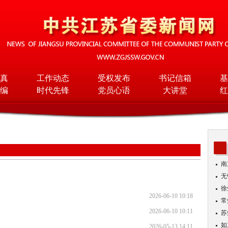
真
工作动态
受权发布
书记信箱
基
编
时代先锋
党员心语
大讲堂
红
南
无
入
徐
2026-06-10 10:18
常
2026-06-10 10:11
苏
如
2026-05-13 14:11