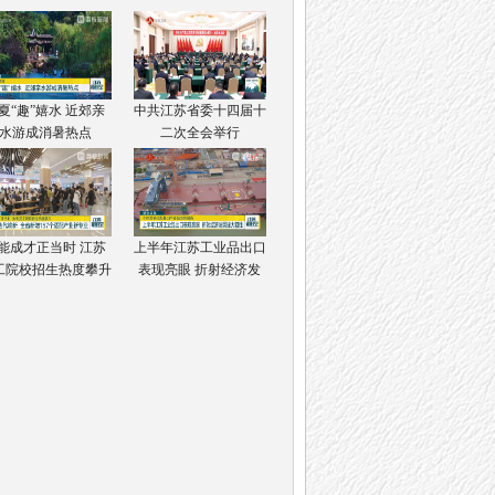
夏“趣”嬉水 近郊亲
中共江苏省委十四届十
水游成消暑热点
二次全会举行
能成才正当时 江苏
上半年江苏工业品出口
工院校招生热度攀升
表现亮眼 折射经济发
展强大韧性