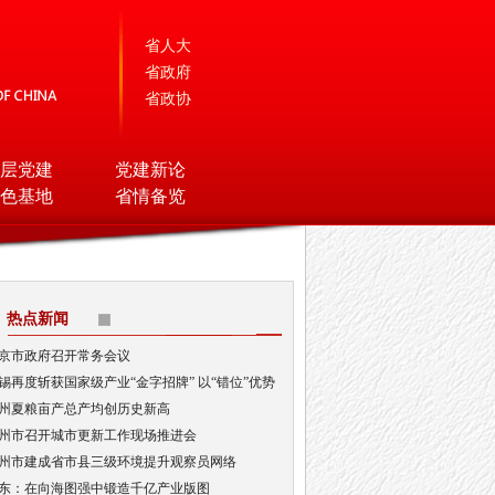
省人大
省政府
省政协
层党建
党建新论
色基地
省情备览
热点新闻
京市政府召开常务会议
锡再度斩获国家级产业“金字招牌” 以“错位”优势
局AI顶层赛道
州夏粮亩产总产均创历史新高
州市召开城市更新工作现场推进会
州市建成省市县三级环境提升观察员网络
东：在向海图强中锻造千亿产业版图