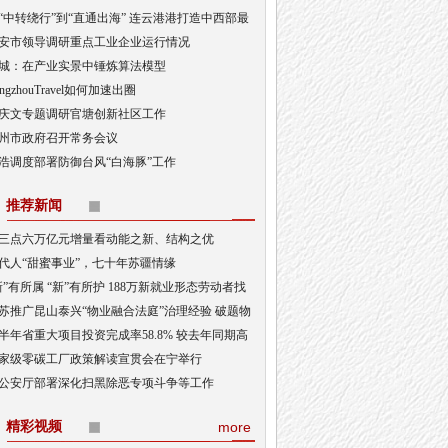
“中转绕行”到“直通出海” 连云港港打造中西部最
出海口
安市领导调研重点工业企业运行情况
城：在产业实景中锤炼算法模型
angzhouTravel如何加速出圈
庆文专题调研官塘创新社区工作
州市政府召开常务会议
浩调度部署防御台风“白海豚”工作
推荐新闻
三点六万亿元增量看动能之新、结构之优
代人“甜蜜事业”，七十年苏疆情缘
新”有所属 “新”有所护 188万新就业形态劳动者找
“娘家”
苏推广昆山泰兴“物业融合法庭”治理经验 破题物
治理“老大难”
半年省重大项目投资完成率58.8% 较去年同期高
3.5个百分点
家级零碳工厂政策解读宣贯会在宁举行
公安厅部署深化扫黑除恶专项斗争等工作
精彩视频
more