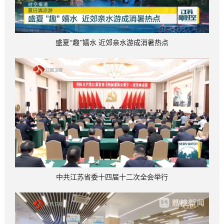
盛夏“趣”嬉水 近郊亲水游成消暑热点
中共江苏省委十四届十二次全会举行