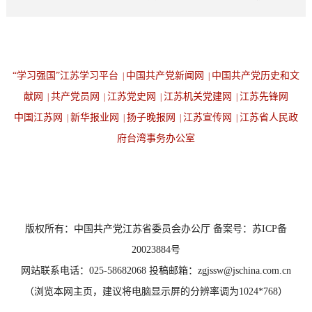
“学习强国”江苏学习平台
中国共产党新闻网
中国共产党历史和文
|
|
献网
共产党员网
江苏党史网
江苏机关党建网
江苏先锋网
|
|
|
|
中国江苏网
新华报业网
扬子晚报网
江苏宣传网
江苏省人民政
|
|
|
|
府台湾事务办公室
设为首页
返回顶端
版权所有：中国共产党江苏省委员会办公厅 备案号：苏ICP备
20023884号
网站联系电话：025-58682068 投稿邮箱：zgjssw@jschina.com.cn
（浏览本网主页，建议将电脑显示屏的分辨率调为1024*768）