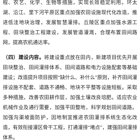
程、农艺、化学、生物等措施，实现长效稳定利用。环太
湖、沿江、里下河平原区重点加强农田设施现代化改造，推
进低洼地块治理，发展智慧灌排。丘陵区重点加强水源工
程、田块整治工程建设，发展管道灌溉，合理布置田间路
网，提高农机通达率。
（四）建设内容。
将建设重点放在田内，新建项目优先开展
田块整治、田间灌排体系、田间道路和电力设施配套等基础
建设；改造提升项目按照“缺什么、补什么”原则，补齐田间灌
排设施不配套、道路不通畅、地块不平整等设施短板。采取
多种措施，改善农田耕作层，加强土壤改良培肥。适应农业
机械作业及通行需要，加强平田整地，科学规划田间道路。
加强沟渠坡面防护，因地制宜推进农田灌排系统生态化改
造，有效衔接灌区骨干工程，打通灌排“堵点”，建强田间灌排
体系。