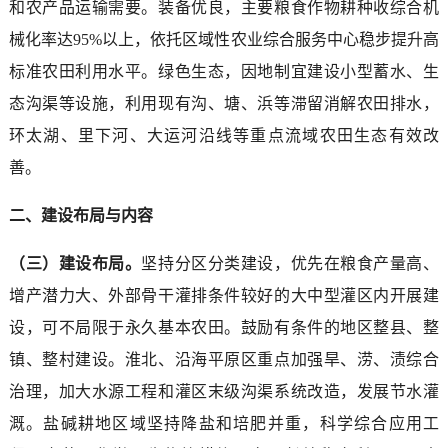
和农产品运输需要。装备优良，主要粮食作物耕种收综合机
械化率达95%以上，依托区域性农业综合服务中心稳步提升高
标准农田利用水平。绿色生态，因地制宜建设小型蓄水、生
态沟渠等设施，利用现有沟、塘、浜等滞留消解农田排水，
环太湖、里下河、大运河沿线等重点流域农田生态有效改
善。
二、建设布局与内容
（三）建设布局。
坚持分区分类建设，优先在粮食产量高、
增产潜力大、外部骨干灌排条件较好的大中型灌区内开展建
设，可不局限于永久基本农田。鼓励有条件的地区整县、整
镇、整村建设。淮北、沿海平原区重点加强旱、涝、渍综合
治理，加大水源工程和灌区末级沟渠系统改造，发展节水灌
溉。盐碱耕地区域坚持降盐和培肥并重，科学综合应用工