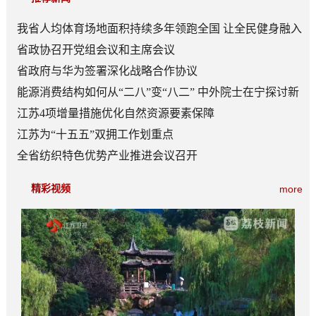
我省人均体育场地面积持续多年领跑全国 让全民健身融入
日常成为风尚
省政协召开党组会议和主席会议
省政府与华为签署深化战略合作协议
能源消费结构如何从“二八”变“八二” 中外院士在宁探讨新
型能源体系建设
江苏4项增量措施优化自然资源要素保障
江苏为“十五五”双拥工作划重点
全省纺织特色优势产业推进会议召开
精彩视频
more