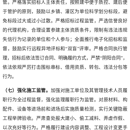
管。严格落实招标人主体责任，按照建中便于质控、建后便
于管护的原则，鼓励以乡镇、灌区为单位科学划分标段，避
免标段过大或过小过散。严格招标过程监管，严选信誉良好
的代理机构，合理设置参建主体资质条件，限制有违法违规
失信行为记录的单位和个人参与；全面推行电子化招标和监
督，鼓励实行远程异地评标和“双盲”评审。严格合同执行管
理，招标后依法签订合同、明确履约方式，严禁“阴阳合同”，
依法依规严厉打击围标串标、借用资质、转包、违法分包等
行为。
（七）强化施工监管。
加强对施工单位及其管理技术人员履
职行为全过程监督，强化监理履职行为监管。对原材料、构
配件、设备等进场前和进场后实施质量检测，实行关键隐蔽
工程举牌验收。严肃查处报大建小、偷工减料、弄虚作假、
以次充好等行为。严格履行建设内容调整、工程设计变更手