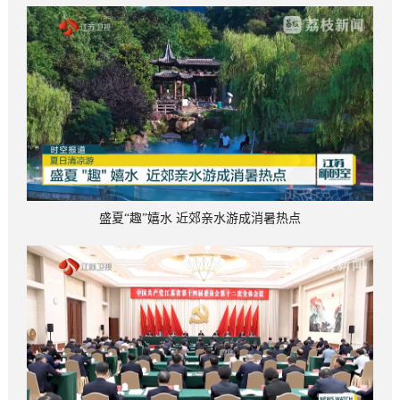
盛夏“趣”嬉水 近郊亲水游成消暑热点