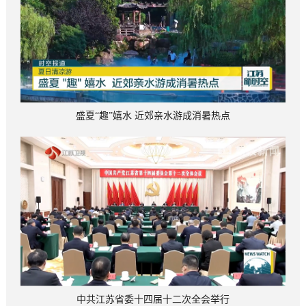
盛夏“趣”嬉水 近郊亲水游成消暑热点
中共江苏省委十四届十二次全会举行