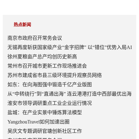
热点新闻
南京市政府召开常务会议
无锡再度斩获国家级产业“金字招牌” 以“错位”优势入局AI
顶层赛道
徐州夏粮亩产总产均创历史新高
常州市召开城市更新工作现场推进会
苏州市建成省市县三级环境提升观察员网络
如东：在向海图强中锻造千亿产业版图
从“中转绕行”到“直通出海” 连云港港打造中西部最优出海
口
淮安市领导调研重点工业企业运行情况
盐城：在产业实景中锤炼算法模型
YangzhouTravel如何加速出圈
吴庆文专题调研官塘创新社区工作