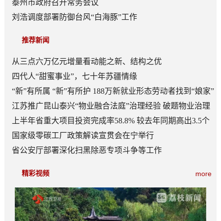
泰州市政府召开常务会议
刘浩调度部署防御台风“白海豚”工作
推荐新闻
从三点六万亿元增量看动能之新、结构之优
四代人“甜蜜事业”，七十年苏疆情缘
“新”有所属 “新”有所护 188万新就业形态劳动者找到“娘家”
江苏推广昆山泰兴“物业融合法庭”治理经验 破题物业治理
“老大难”
上半年省重大项目投资完成率58.8% 较去年同期高出3.5个
百分点
国家级零碳工厂政策解读宣贯会在宁举行
省公安厅部署深化扫黑除恶专项斗争等工作
精彩视频
more