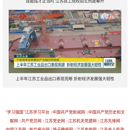
技能成才正当时 江苏技工院校招生热度攀升
上半年江苏工业品出口表现亮眼 折射经济发展强大韧性
“学习强国”江苏学习平台
中国共产党新闻网
中国共产党历史和文
|
|
献网
共产党员网
江苏党史网
江苏机关党建网
江苏先锋网
|
|
|
|
中国江苏网
新华报业网
扬子晚报网
江苏宣传网
江苏省人民政
|
|
|
|