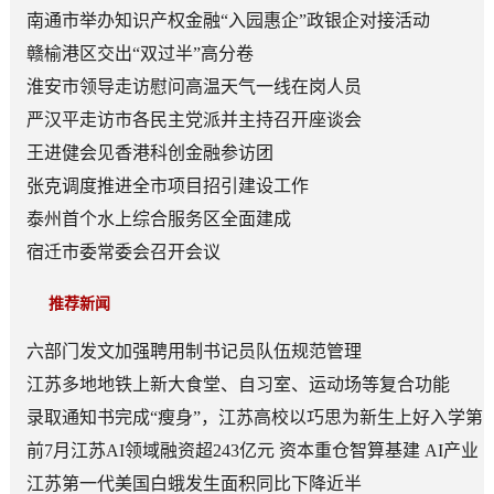
南通市举办知识产权金融“入园惠企”政银企对接活动
赣榆港区交出“双过半”高分卷
淮安市领导走访慰问高温天气一线在岗人员
严汉平走访市各民主党派并主持召开座谈会
王进健会见香港科创金融参访团
张克调度推进全市项目招引建设工作
泰州首个水上综合服务区全面建成
宿迁市委常委会召开会议
推荐新闻
六部门发文加强聘用制书记员队伍规范管理
江苏多地地铁上新大食堂、自习室、运动场等复合功能
——从“客流通道”到“生活场景”
录取通知书完成“瘦身”，江苏高校以巧思为新生上好入学第
一课
前7月江苏AI领域融资超243亿元 资本重仓智算基建 AI产业
底盘夯实
江苏第一代美国白蛾发生面积同比下降近半