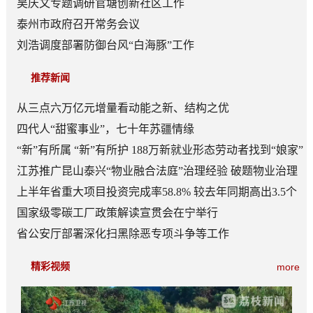
吴庆文专题调研官塘创新社区工作
泰州市政府召开常务会议
刘浩调度部署防御台风“白海豚”工作
推荐新闻
从三点六万亿元增量看动能之新、结构之优
四代人“甜蜜事业”，七十年苏疆情缘
“新”有所属 “新”有所护 188万新就业形态劳动者找到“娘家”
江苏推广昆山泰兴“物业融合法庭”治理经验 破题物业治理
“老大难”
上半年省重大项目投资完成率58.8% 较去年同期高出3.5个
百分点
国家级零碳工厂政策解读宣贯会在宁举行
省公安厅部署深化扫黑除恶专项斗争等工作
精彩视频
more