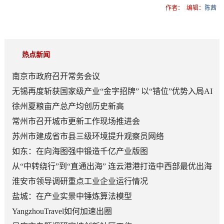
作者：
编辑：
陈茜
热点新闻
南京市政府召开常务会议
无锡再度斩获国家级产业“金字招牌” 以“错位”优势入局AI
顶层赛道
徐州夏粮亩产总产均创历史新高
常州市召开城市更新工作现场推进会
苏州市建成省市县三级环境提升观察员网络
如东：在向海图强中锻造千亿产业版图
从“中转绕行”到“直通出海” 连云港港打造中西部最优出海
口
淮安市领导调研重点工业企业运行情况
盐城：在产业实景中锤炼算法模型
YangzhouTravel如何加速出圈