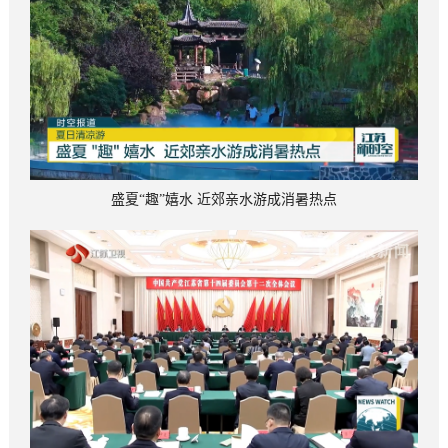
盛夏“趣”嬉水 近郊亲水游成消暑热点