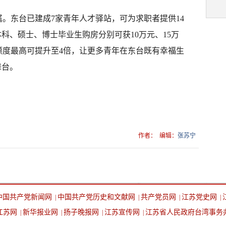
。东台已建成7家青年人才驿站，可为求职者提供14
本科、硕士、博士毕业生购房分别可获10万元、15万
额度最高可提升至4倍，让更多青年在东台既有幸福生
舞台。
作者：
编辑：
张苏宁
中国共产党新闻网
中国共产党历史和文献网
共产党员网
江苏党史网
|
|
|
|
江苏网
新华报业网
扬子晚报网
江苏宣传网
江苏省人民政府台湾事务
|
|
|
|