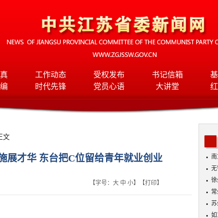
真
工作动态
受权发布
书记信箱
基
编
时代先锋
党员心语
大讲堂
红
正文
施展才华 东台把C位留给青年就业创业
南
无
入
徐
【字号：
大
中
小
】【
打印
】
常
苏
如