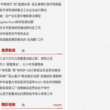
“中转绕行”到“直通出海” 连云港港打造中西部最
出海口
安市领导调研重点工业企业运行情况
城：在产业实景中锤炼算法模型
angzhouTravel如何加速出圈
庆文专题调研官塘创新社区工作
州市政府召开常务会议
浩调度部署防御台风“白海豚”工作
推荐新闻
三点六万亿元增量看动能之新、结构之优
代人“甜蜜事业”，七十年苏疆情缘
新”有所属 “新”有所护 188万新就业形态劳动者找
“娘家”
苏推广昆山泰兴“物业融合法庭”治理经验 破题物
治理“老大难”
半年省重大项目投资完成率58.8% 较去年同期高
3.5个百分点
家级零碳工厂政策解读宣贯会在宁举行
公安厅部署深化扫黑除恶专项斗争等工作
精彩视频
more