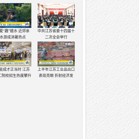
夏“趣”嬉水 近郊亲
中共江苏省委十四届十
水游成消暑热点
二次全会举行
能成才正当时 江苏
上半年江苏工业品出口
工院校招生热度攀升
表现亮眼 折射经济发
展强大韧性