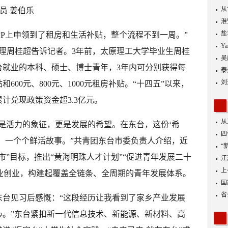
从
讯员 姜伯乐
优
淮
盐
PP上申领到了租房和生活补贴，整个流程不到一周。”
Y
助理周桂超告诉记者。3年前，太原理工大学毕业生周桂
吴
台就业的本科、硕士、博士青年，3年内可分别获得每
泰
刘
补贴和600元、800元、1000元租房补贴。“十四五”以来，
累计兑现政策资金超3.3亿元。
从
是活力的象征，更是发展的希望。在东台，这份‘希
四
、一个个鲜活故事。”共青团东台市委负责人介绍，近
“
市”目标，推出“黄海明珠人才计划”“促进青年发展二十
到
江
业
上
业创业，构建起覆盖全链条、全周期的青年发展体系。
出
国
省
东台见习后感慨：“这段经历让我看到了家乡产业发展
心。”东台紧扣新一代信息技术、新能源、新材料、高