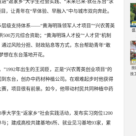
进“返家乡”大学生社会实践、“未来已来·就在东台”求
项目，让青年在“早体验、早融入”中与城市双向奔赴。
层级支持体系——“黄海明珠领军人才项目”“兴农菁英
盛
供500万元综合资助；“黄海明珠人才投”“人才贷”机制
款。通过风险分担、财政贴息等方式，东台帮助青年“敢
梦想在东台落地开花。
技
”1992年出生的王润臣，正是“兴农菁英创业项目”的
技
回到东台，创办中药材种植公司。在艰难起步时他获得
大赛，项目很有前景。如今，他带动村民共同种植中药
季大学生“返家乡”社会实践活动，发布实习岗位1200
参与；建成高校共建基地6所、就业见习基地93家，累