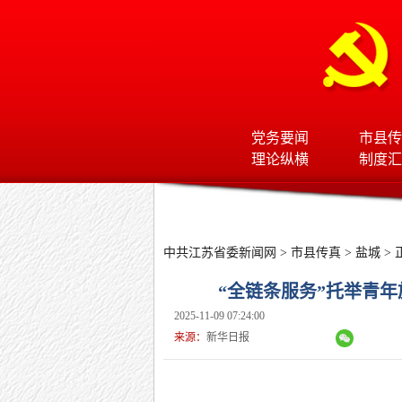
党务要闻
市县传
理论纵横
制度汇
中共江苏省委新闻网
>
市县传真
>
盐城
> 
“全链条服务”托举青年
2025-11-09 07:24:00
来源：
新华日报