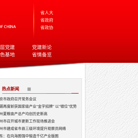
省人大
省政府
省政协
层党建
党建新论
色基地
省情备览
热点新闻
京市政府召开常务会议
锡再度斩获国家级产业“金字招牌” 以“错位”优势
局AI顶层赛道
州夏粮亩产总产均创历史新高
州市召开城市更新工作现场推进会
州市建成省市县三级环境提升观察员网络
东：在向海图强中锻造千亿产业版图