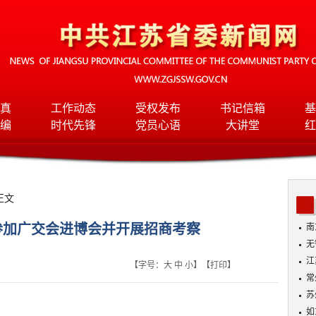
真
工作动态
受权发布
书记信箱
基
编
时代先锋
党员心语
大讲堂
红
正文
参加广交会进博会并开展招商考察
南
无
入
江
【字号：
大
中
小
】【
打印
】
常
苏
如