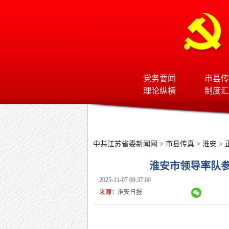
党务要闻
市县传
理论纵横
制度汇
中共江苏省委新闻网
>
市县传真
>
淮安
> 
淮安市领导率队
2025-11-07 09:37:00
来源：
淮安日报