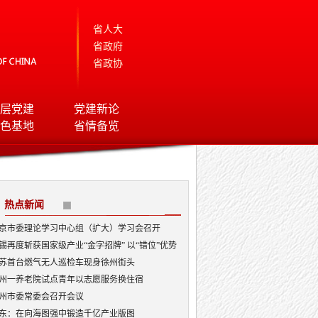
省人大
省政府
省政协
层党建
党建新论
色基地
省情备览
热点新闻
京市委理论学习中心组（扩大）学习会召开
锡再度斩获国家级产业“金字招牌” 以“错位”优势
局AI顶层赛道
苏首台燃气无人巡检车现身徐州街头
州一养老院试点青年以志愿服务换住宿
州市委常委会召开会议
东：在向海图强中锻造千亿产业版图