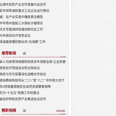
云港市安防产业合作发展大会召开
安市领导调研重点工业企业运行情况
城：在产业实景中锤炼算法模型
半年扬州造船三大指标大幅增长
庆文专题调研官塘创新社区工作
州市政府召开常务会议
浩调度部署防御台风“白海豚”工作
推荐新闻
省人均体育场地面积持续多年领跑全国 让全民健
融入日常成为风尚
政协召开党组会议和主席会议
政府与华为签署深化战略合作协议
源消费结构如何从“二八”变“八二” 中外院士在宁
讨新型能源体系建设
苏4项增量措施优化自然资源要素保障
苏为“十五五”双拥工作划重点
省纺织特色优势产业推进会议召开
精彩视频
more