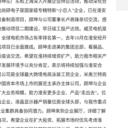
顾坤在广东和上海深入开展企业拜访活动，推动深化合
尚研电子是国家级专精特新“小巨人”企业，已在淮安
设备制造项目，顾坤与公司董事长卢高锋亲切交流，感
快推动项目二期建设，早日竣工投产达效。威灵电机是
全球电机市场占有率排名第一，去年10月在淮安经开
电机项目已全面建成。顾坤走进美的集团总部，看展品、
行座谈交流，希望在淮持续增资扩产，助力我市相关产
好发展环境予以充分肯定，表示将持续加强与淮安合
易公司是全球最大跨境电商泳装工贸企业，米奥兰特商
中国资本市场上市的展览主承办主体公司，顾坤与企业
大业务规模，助力淮安更多企业、产品“走出去”。位
造企业，液晶显示器产销量位居全球头部，与我市重点
制造业集群具备协同潜力。顾坤来到企业展厅，详细了解
情况，希望企业在扩大投资、拓展市场时优先考虑淮