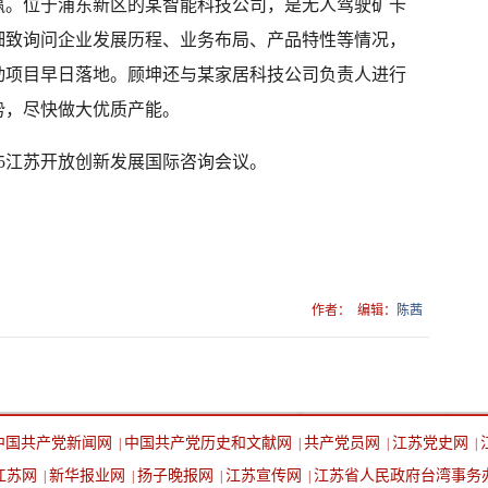
赢。位于浦东新区的某智能科技公司，是无人驾驶矿卡
细致询问企业发展历程、业务布局、产品特性等情况，
动项目早日落地。顾坤还与某家居科技公司负责人进行
势，尽快做大优质产能。
25江苏开放创新发展国际咨询会议。
作者：
编辑：
陈茜
中国共产党新闻网
中国共产党历史和文献网
共产党员网
江苏党史网
|
|
|
|
江苏网
新华报业网
扬子晚报网
江苏宣传网
江苏省人民政府台湾事务
|
|
|
|