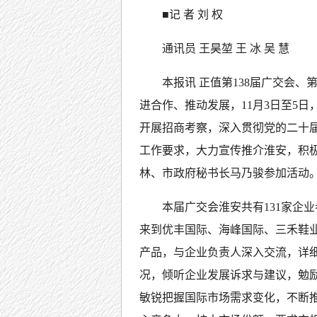
■记 者 刘 权
通讯员 王昊堃 王 冰 吴 慧
本报讯 正值第138届广交会
进合作、推动发展，11月3日至5
开展招商考察，深入贯彻党的二十
工作要求，大力宣传推介淮安，积
林、市政府秘书长马乃骏参加活动
本届广交会淮安共有131家企
来到优丰国际、海峰国际、三禾鞋
产品，与企业负责人深入交流，详
况，倾听企业发展诉求与建议，勉
敏锐把握国际市场需求变化，不断