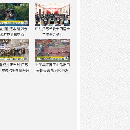
夏“趣”嬉水 近郊亲
中共江苏省委十四届十
水游成消暑热点
二次全会举行
能成才正当时 江苏
上半年江苏工业品出口
工院校招生热度攀升
表现亮眼 折射经济发
展强大韧性