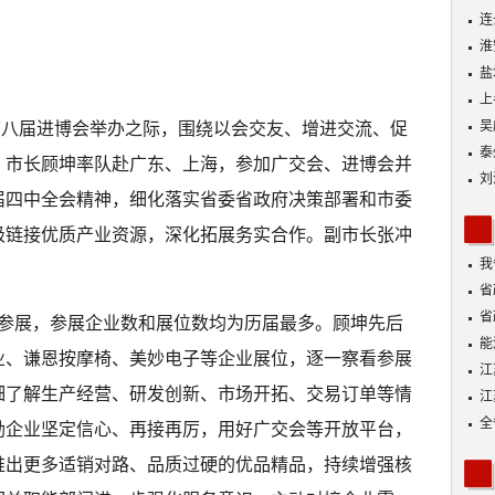
连
淮
盐
上
吴
、第八届进博会举办之际，围绕以会交友、增进交流、促
泰
日，市长顾坤率队赴广东、上海，参加广交会、进博会并
刘
届四中全会精神，细化落实省委省政府决策部署和市委
极链接优质产业资源，深化拓展务实合作。副市长张冲
我
。
身
省
省
业参展，参展企业数和展位数均为历届最多。顾坤先后
能
业、谦恩按摩椅、美妙电子等企业展位，逐一察看参展
探
江
细了解生产经营、研发创新、市场开拓、交易订单等情
江
全
励企业坚定信心、再接再厉，用好广交会等开放平台，
推出更多适销对路、品质过硬的优品精品，持续增强核