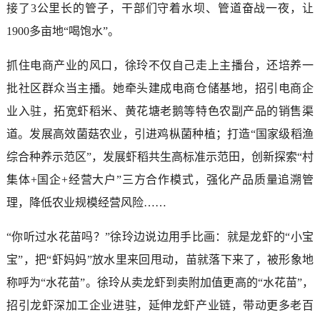
接了3公里长的管子，干部们守着水坝、管道奋战一夜，让
1900多亩地“喝饱水”。
抓住电商产业的风口，徐玲不仅自己走上主播台，还培养一
批社区群众当主播。她牵头建成电商仓储基地，招引电商企
业入驻，拓宽虾稻米、黄花塘老鹅等特色农副产品的销售渠
道。发展高效菌菇农业，引进鸡枞菌种植；打造“国家级稻渔
综合种养示范区”，发展虾稻共生高标准示范田，创新探索“村
集体+国企+经营大户”三方合作模式，强化产品质量追溯管
理，降低农业规模经营风险……
“你听过水花苗吗？”徐玲边说边用手比画：就是龙虾的“小宝
宝”，把“虾妈妈”放水里来回甩动，苗就落下来了，被形象地
称呼为“水花苗”。徐玲从卖龙虾到卖附加值更高的“水花苗”，
招引龙虾深加工企业进驻，延伸龙虾产业链，带动更多老百