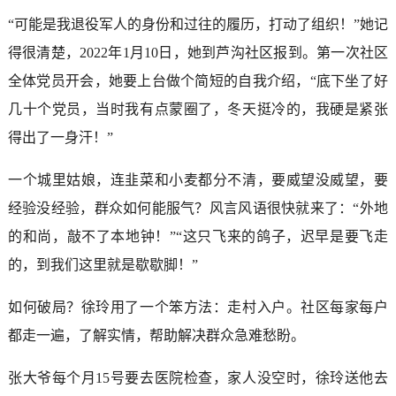
“可能是我退役军人的身份和过往的履历，打动了组织！”她记
得很清楚，2022年1月10日，她到芦沟社区报到。第一次社区
全体党员开会，她要上台做个简短的自我介绍，“底下坐了好
几十个党员，当时我有点蒙圈了，冬天挺冷的，我硬是紧张
得出了一身汗！”
一个城里姑娘，连韭菜和小麦都分不清，要威望没威望，要
经验没经验，群众如何能服气？风言风语很快就来了：“外地
的和尚，敲不了本地钟！”“这只飞来的鸽子，迟早是要飞走
的，到我们这里就是歇歇脚！”
如何破局？徐玲用了一个笨方法：走村入户。社区每家每户
都走一遍，了解实情，帮助解决群众急难愁盼。
张大爷每个月15号要去医院检查，家人没空时，徐玲送他去