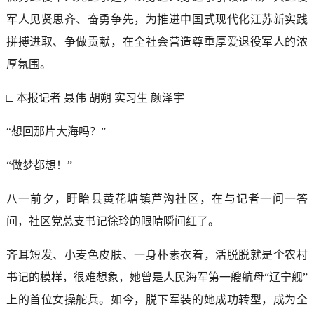
军人见贤思齐、奋勇争先，为推进中国式现代化江苏新实践
拼搏进取、争做贡献，在全社会营造尊重厚爱退役军人的浓
厚氛围。
□ 本报记者 聂伟 胡朔 实习生 颜泽宇
“想回那片大海吗？”
“做梦都想！”
八一前夕，盱眙县黄花塘镇芦沟社区，在与记者一问一答
间，社区党总支书记徐玲的眼睛瞬间红了。
齐耳短发、小麦色皮肤、一身朴素衣着，活脱脱就是个农村
书记的模样，很难想象，她曾是人民海军第一艘航母“辽宁舰”
上的首位女操舵兵。如今，脱下军装的她成功转型，成为全