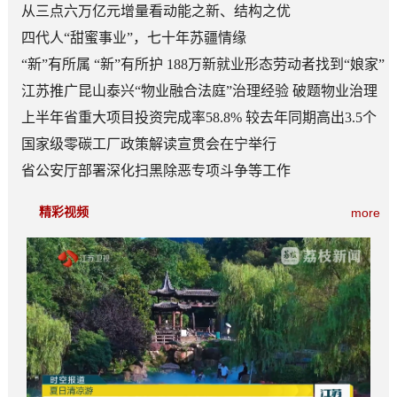
从三点六万亿元增量看动能之新、结构之优
四代人“甜蜜事业”，七十年苏疆情缘
“新”有所属 “新”有所护 188万新就业形态劳动者找到“娘家”
江苏推广昆山泰兴“物业融合法庭”治理经验 破题物业治理
“老大难”
上半年省重大项目投资完成率58.8% 较去年同期高出3.5个
百分点
国家级零碳工厂政策解读宣贯会在宁举行
省公安厅部署深化扫黑除恶专项斗争等工作
精彩视频
more