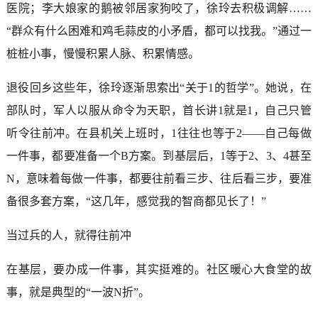
医院；李大娘家的鹅被邻居家狗咬了，徐玲去积极调解……
“群众有什么困难和鸡毛蒜皮的小矛盾，都可以找我。”通过一
桩桩小事，慢慢积累人脉、积累情感。
退役回乡这些年，徐玲逐渐思索出“关于1的哲学”。她说，在
部队时，军人以服从命令为天职，首长讲1就是1，自己只管
听令往前冲。在县机关上班时，1往往也等于2——自己每做
一件事，都要准备一个B方案。到基层后，1等于2、3、4甚至
N，意味着每做一件事，都要往前看三步、往后看三步，要准
备很多套方案，“这几年，感觉我的智商都见长了！”
当过兵的人，就得往前冲
在基层，要办成一件事，其实挺难的。社区暖心大食堂的故
事，就是典型的“一波N折”。