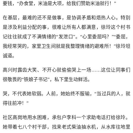
要钱，“办食堂，米油是大项，给我们赞助米油就行！”
在基层，最难的还不是做事，是协调矛盾和焐热人心。特别
是涉及利益分配的事，很难让所有人都满意，徐玲这个村书
记往往就成了不满情绪的“发泄口”。“心里委屈吗？”“委屈，
我经常哭的，家里卫生间就是我整理情绪的避难所！”徐玲坦
诚道。
高兴时露齿大笑、不开心就偷偷哭上一场……这位让同事们
很敬畏的“铁娘子书记”，私下里生动鲜活。
哭，不代表她软弱。人前，她始终不服输，“当过兵的人，就
得往前冲！”
社区高岗地用水困难，承包户李科一个求助电话打给徐玲。
她带着七八个村干部，找来老式柴油抽水机，从水库往地里