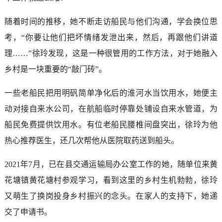
随着时间的推移，她不断走访船民与他们沟通，学会换位思
考，“你要让他们把坏情绪发泄出来，然后，再跟他们讲道
理……”徐玲发现，这是一种很管用的工作方法，对于她融入
乡村是一块重要的“敲门砖”。
一些老船民把用明矾简单净化后的淮河水当饮用水，她便主
动对接自来水公司，在航船临时停靠处铺设自来水管道，为
船民免费提供饮用水。有位老船民腰椎间盘突出，徐玲为他
热心推荐医生，还几次帮他从医院取药送到船头。
2021年7月，已在县交通运输局办公室工作的她，随单位来黄
花塘镇黄花塘村参观学习，看到这里的乡村生机勃勃，徐玲
又萌生了换岗投身乡村振兴的念头。在家人的支持下，她递
交了申请书。