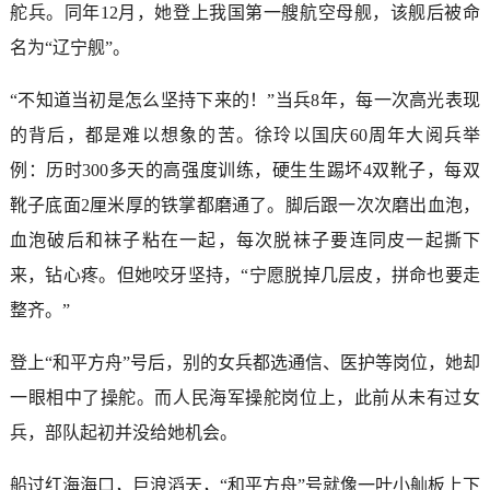
舵兵。同年12月，她登上我国第一艘航空母舰，该舰后被命
名为“辽宁舰”。
“不知道当初是怎么坚持下来的！”当兵8年，每一次高光表现
的背后，都是难以想象的苦。徐玲以国庆60周年大阅兵举
例：历时300多天的高强度训练，硬生生踢坏4双靴子，每双
靴子底面2厘米厚的铁掌都磨通了。脚后跟一次次磨出血泡，
血泡破后和袜子粘在一起，每次脱袜子要连同皮一起撕下
来，钻心疼。但她咬牙坚持，“宁愿脱掉几层皮，拼命也要走
整齐。”
登上“和平方舟”号后，别的女兵都选通信、医护等岗位，她却
一眼相中了操舵。而人民海军操舵岗位上，此前从未有过女
兵，部队起初并没给她机会。
船过红海海口，巨浪滔天，“和平方舟”号就像一叶小舢板上下