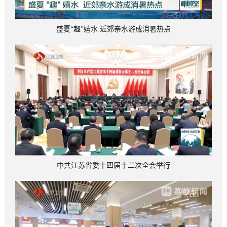
盛夏“趣”嬉水 近郊亲水游成消暑热点
中共江苏省委十四届十二次全会举行