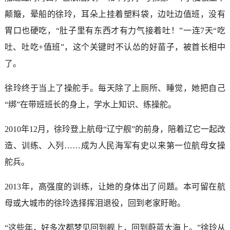
颠簸，晕船的徐玲，耳朵上挂着塑料袋，边吐边值班，没有
胃口也硬吃，“肚子里有东西才有力气接着吐！”一连7天“吃
吐、吐吃+值班”，这个关键时不认怂的好苗子，被首长相中
了。
徐玲终于当上了操舵手。每天除了上厕所、睡觉，她把自己
“绑”在带班班长的身上，学水上知识、练操舵。
2010年12月，徐玲登上航母“辽宁舰”的前身，陪着辽它一起改
造、训练、入列……成为人民海军有史以来第一位航母女操
舵兵。
2013年，高强度的训练，让她的身体出了问题。本可留在航
母或大城市的徐玲选择挥泪退役，回到老家盱眙。
“这些年，好多次都梦见回到舰上，回到蔚蓝大海上。”徐玲从