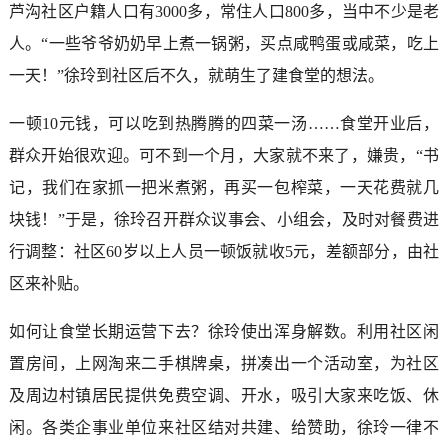
芦沟社区户籍人口有3000多，常住人口800多，当中不少是老
人。“一些爷爷奶奶早上煮一锅粥，买点咸鸭蛋或咸菜，吃上
一天！”徐玲到社区后不久，就萌生了建食堂的想法。
一顿10元钱，可以吃到热腾腾的四菜一汤……食堂开业后，
群众开始很欢迎。可不到一个月，大家就不来了，嫌贵，“书
记，我们在家抓一把米煮粥，再买一包榨菜，一天花费就几
块钱！”于是，徐玲召开群众议事会、小组会，及时对餐费进
行调整：社区60岁以上人员一顿饭就收5元，差额部分，由社
区来补贴。
如何让食堂长期运营下去？徐玲使出浑身解数。利用社区闲
置房间，上网淘来二手棋牌桌，拼凑出一个活动室，为社区
及周边村镇居民提供免费空调、开水，吸引大家来吃饭、休
闲。各类企事业单位来社区结对共建、给赞助，徐玲一律不