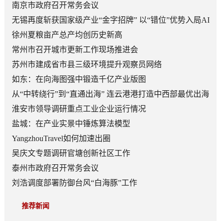
南京市政府召开常务会议
无锡再度斩获国家级产业“金字招牌” 以“错位”优势入局AI
顶层赛道
徐州夏粮亩产总产均创历史新高
常州市召开城市更新工作现场推进会
苏州市建成省市县三级环境提升观察员网络
如东：在向海图强中锻造千亿产业版图
从“中转绕行”到“直通出海” 连云港港打造中西部最优出海
口
淮安市领导调研重点工业企业运行情况
盐城：在产业实景中锤炼算法模型
YangzhouTravel如何加速出圈
吴庆文专题调研官塘创新社区工作
泰州市政府召开常务会议
刘浩调度部署防御台风“白海豚”工作
推荐新闻