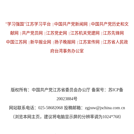
“学习强国”江苏学习平台
中国共产党新闻网
中国共产党历史和文
|
|
献网
共产党员网
江苏党史网
江苏机关党建网
江苏先锋网
|
|
|
|
中国江苏网
新华报业网
扬子晚报网
江苏宣传网
江苏省人民政
|
|
|
|
府台湾事务办公室
设为首页
返回顶端
版权所有：中国共产党江苏省委员会办公厅 备案号：苏ICP备
20023884号
网站联系电话：025-58682068 投稿邮箱：zgjssw@jschina.com.cn
（浏览本网主页，建议将电脑显示屏的分辨率调为1024*768）