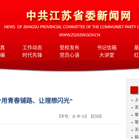
真
工作动态
受权发布
书记信箱
基
编
时代先锋
党员心语
大讲堂
红
“用青春铺路、让理想闪光”
上
长
无
17
增
【字号：
大
中
小
】【
打印
】
常
王
如