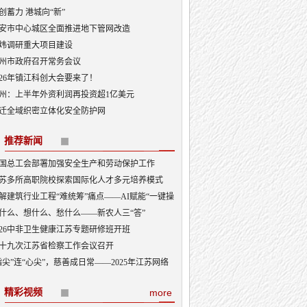
创蓄力 港城向“新”
安市中心城区全面推进地下管网改造
炜调研重大项目建设
州市政府召开常务会议
026年镇江科创大会要来了！
州：上半年外资利润再投资超1亿美元
迁全域织密立体化安全防护网
推荐新闻
国总工会部署加强安全生产和劳动保护工作
苏多所高职院校探索国际化人才多元培养模式
解建筑行业工程“难统筹”痛点——AI赋能“一键操
快速上手”
什么、想什么、愁什么——新农人三“答”
026中非卫生健康江苏专题研修班开班
十九次江苏省检察工作会议召开
指尖”连“心尖”，慈善成日常——2025年江苏网络
捐6.3亿元背后
精彩视频
more