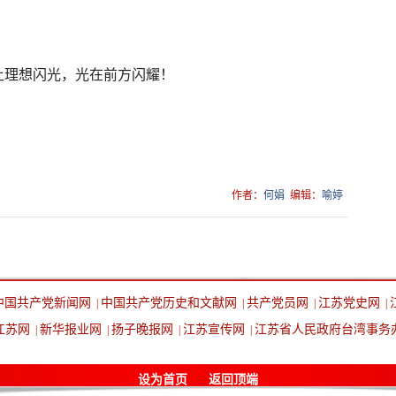
让理想闪光，光在前方闪耀！
作者：
何娟
编辑：
喻婷
中国共产党新闻网
中国共产党历史和文献网
共产党员网
江苏党史网
|
|
|
|
江苏网
新华报业网
扬子晚报网
江苏宣传网
江苏省人民政府台湾事务
|
|
|
|
设为首页
返回顶端