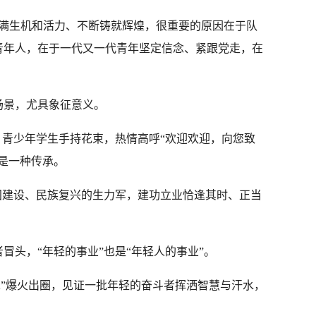
充满生机和活力、不断铸就辉煌，很重要的原因在于队
青年人，在于一代又一代青年坚定信念、紧跟党走，在
场景，尤具象征意义。
，青少年学生手持花束，热情高呼“欢迎欢迎，向您致
是一种传承。
国建设、民族复兴的生力军，建功立业恰逢其时、正当
冒头，“年轻的事业”也是“年轻人的事业”。
BA”爆火出圈，见证一批年轻的奋斗者挥洒智慧与汗水，