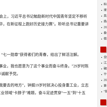
景
科
淮
吴
大会上，习近平总书记勉励新时代中国青年坚定不移听
扬
华，在新征程上跑好历史接力赛”。聆听总书记重要讲
2
泰
宿
“七一勋章”获得者们的青春，给出了鲜活注解。
全
江
事业，我也愿意为了这个事业而奋斗终身。”29岁时陈
破
赤诚献予党。
作
干
2
我要去的地方”，钟掘19岁时就决心投身重工业，立志
第
“
业领域“卡脖子”难题，奋斗足迹贯穿“一五”到“十五
募