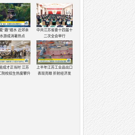
夏“趣”嬉水 近郊亲
中共江苏省委十四届十
水游成消暑热点
二次全会举行
能成才正当时 江苏
上半年江苏工业品出口
工院校招生热度攀升
表现亮眼 折射经济发
展强大韧性