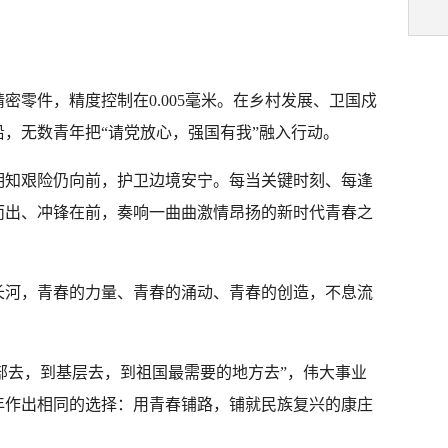
密零件，精度控制在0.005毫米。在乡村发展、卫国戍
，无数青年把“请党放心，强国有我”融入行动。
明知艰险仍向前，护卫边境安宁。每当关键时刻、每逢
而出、冲锋在前，奏响一曲曲激情昂扬的新时代青春之
长河，青春的力量、青春的涌动、青春的创造，不息流
到西部去，到基层去，到祖国最需要的地方去”，伟大事业
年作出相同的选择：用青春铺路，铺就民族复兴的康庄