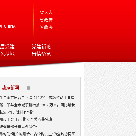
省人大
省政府
省政协
层党建
党建新论
色基地
省情备览
热点新闻
半年南京民营企业增长10.3%，成为拉动工业增
的“主引擎”
锡上半年全市城镇新增就业8.39万人，同比增长
.96%
长57.7%，徐州有“招”
州市工会开办超130个爱心暑托班
维调研部分重点外资企业
皋勾勒“港产城融合、古今韵共生”的全域协同图