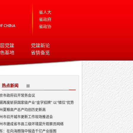
省人大
省政府
省政协
层党建
党建新论
色基地
省情备览
热点新闻
京市政府召开常务会议
锡再度斩获国家级产业“金字招牌” 以“错位”优势
局AI顶层赛道
州夏粮亩产总产均创历史新高
州市召开城市更新工作现场推进会
州市建成省市县三级环境提升观察员网络
东：在向海图强中锻造千亿产业版图