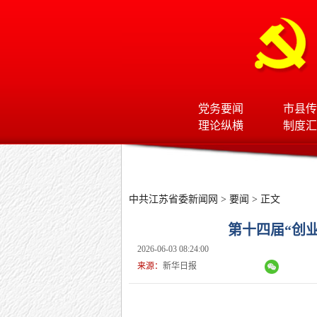
党务要闻
市县传
理论纵横
制度汇
中共江苏省委新闻网
>
要闻
> 正文
第十四届“创
2026-06-03 08:24:00
来源：
新华日报