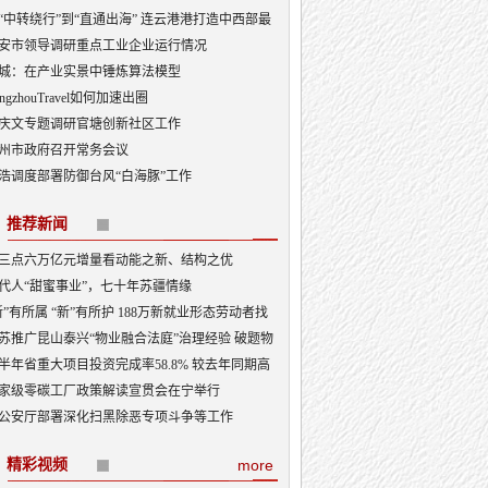
“中转绕行”到“直通出海” 连云港港打造中西部最
出海口
安市领导调研重点工业企业运行情况
城：在产业实景中锤炼算法模型
angzhouTravel如何加速出圈
庆文专题调研官塘创新社区工作
州市政府召开常务会议
浩调度部署防御台风“白海豚”工作
推荐新闻
三点六万亿元增量看动能之新、结构之优
代人“甜蜜事业”，七十年苏疆情缘
新”有所属 “新”有所护 188万新就业形态劳动者找
“娘家”
苏推广昆山泰兴“物业融合法庭”治理经验 破题物
治理“老大难”
半年省重大项目投资完成率58.8% 较去年同期高
3.5个百分点
家级零碳工厂政策解读宣贯会在宁举行
公安厅部署深化扫黑除恶专项斗争等工作
精彩视频
more