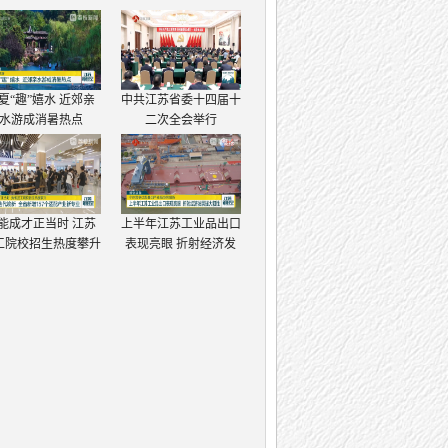
夏“趣”嬉水 近郊亲
中共江苏省委十四届十
水游成消暑热点
二次全会举行
能成才正当时 江苏
上半年江苏工业品出口
工院校招生热度攀升
表现亮眼 折射经济发
展强大韧性