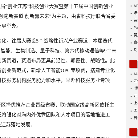
从
十四届“创业江苏”科技创业大赛暨第十五届中国创新创业
优
淮
领跑新赛道 创新赢未来”为主题，由省科技厅联合省委
盐
指导举办。
Y
吴
变化。往届大赛设5个战略性新兴产业赛道，本届迭代
泰
刘
身智能、生物制造、量子科技、第六代移动通信等9个未
创新赛道，赛道布局更具前沿性、颠覆性、战略性。此
新创业新范式，新增人工智能OPC专项赛，搭建专业化
从
科技服务机构服务能力和水平，举办科技服务业专项
四
“
到
江
业
上
新区择优推荐企业晋级省赛，联动国家级高新区依托主
出
国
还将强化对海内外优秀团队和人才项目的落地推进工
省
在江苏落地发展。