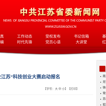
真
工作动态
受权发布
书记信箱
基
编
时代先锋
党员心语
大讲堂
红
业江苏”科技创业大赛启动报名
南
无
入
徐
【字号：
大
中
小
】【
打印
】
常
苏
如