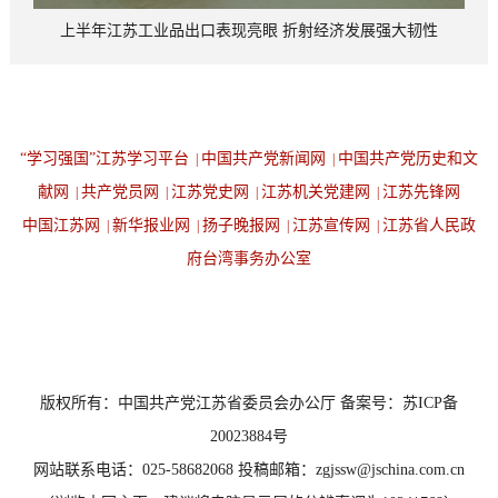
上半年江苏工业品出口表现亮眼 折射经济发展强大韧性
“学习强国”江苏学习平台
中国共产党新闻网
中国共产党历史和文
|
|
献网
共产党员网
江苏党史网
江苏机关党建网
江苏先锋网
|
|
|
|
中国江苏网
新华报业网
扬子晚报网
江苏宣传网
江苏省人民政
|
|
|
|
府台湾事务办公室
设为首页
返回顶端
版权所有：中国共产党江苏省委员会办公厅 备案号：苏ICP备
20023884号
网站联系电话：025-58682068 投稿邮箱：zgjssw@jschina.com.cn