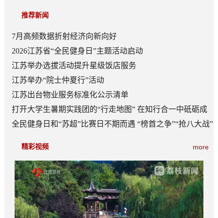
推荐新闻
7月高频数据折射经济向新向好
2026江苏省“全民健身日”主题活动启动
江苏举办选拔活动提升星级饭店服务
江苏举办“院士仲夏行”活动
江苏出台物业服务标准化公示清单
打开大学生暑期实践团的“行走地图” 在知行合一中砥砺成
长
全民健身日和“苏超”比赛日不期而遇 “榜首之争”“抢八大战”
看点多
精彩视频
more