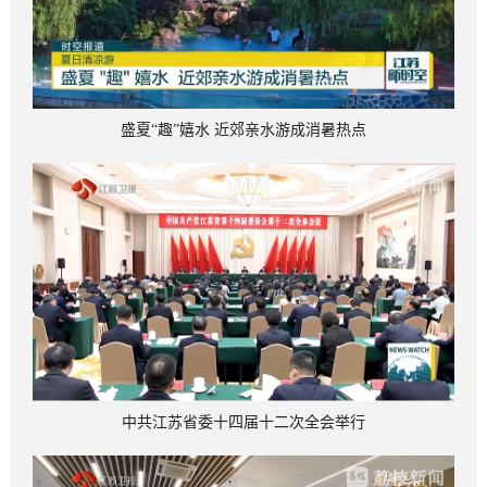
盛夏“趣”嬉水 近郊亲水游成消暑热点
中共江苏省委十四届十二次全会举行