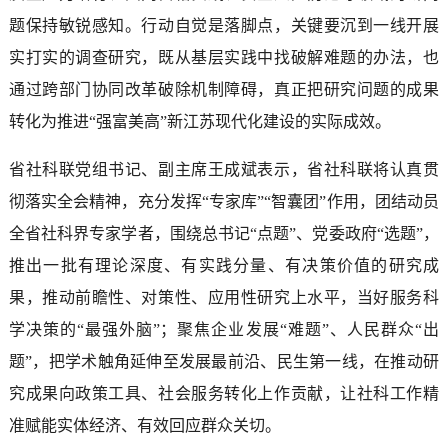
题保持敏锐感知。行动自觉是落脚点，关键要沉到一线开展
实打实的调查研究，既从基层实践中找破解难题的办法，也
通过跨部门协同改革破除机制障碍，真正把研究问题的成果
转化为推进“强富美高”新江苏现代化建设的实际成效。
省社科联党组书记、副主席王成斌表示，省社科联将认真贯
彻落实全会精神，充分发挥“专家库”“智囊团”作用，团结动员
全省社科界专家学者，围绕总书记“点题”、党委政府“选题”，
推出一批有理论深度、有实践分量、有决策价值的研究成
果，推动前瞻性、对策性、应用性研究上水平，当好服务科
学决策的“最强外脑”；聚焦企业发展“难题”、人民群众“出
题”，把学术触角延伸至发展最前沿、民生第一线，在推动研
究成果向政策工具、社会服务转化上作贡献，让社科工作精
准赋能实体经济、有效回应群众关切。