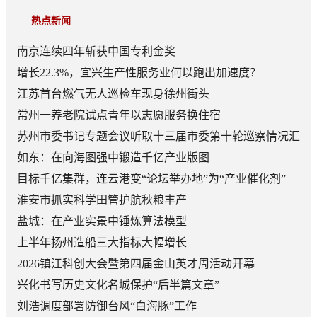
热点新闻
南京连续四年斩获中国专利金奖
增长22.3%，宜兴生产性服务业何以跑出加速度？
江苏首台燃气无人巡检车现身徐州街头
常州一养老院试点青年以志愿服务换住宿
苏州市委书记专题会议听取十三届市委第十轮巡察情况汇
报
如东：在向海图强中锻造千亿产业版图
目标千亿集群，连云港变“论坛举办地”为“产业催化剂”
淮安市抓实科学田管护航秋粮丰产
盐城：在产业实景中锤炼算法模型
上半年扬州造船三大指标大幅增长
2026镇江科创大会暨第四届金山英才周活动开幕
兴化书写历史文化名城保护“后半篇文章”
刘浩调度部署防御台风“白海豚”工作