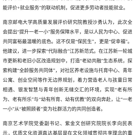
能评价+就业服务”的联动机制，促进更多劳动者技能就业。
南京邮电大学高质量发展评价研究院教授沙勇认为，此次全
会提出“提升一老一小”服务保障水平，是以人民为中心、促进
共同富裕最温暖的底色。这不仅是“保民生”，更是“促幸福”。
他建议，进一步探索“代际融合”江苏新范式。在江苏新一轮城
市更新和老旧小区改造规划中，打造“老幼共融”生态系统，探
索构建“全龄服务共同体”，对社区养老设施与托育中心、青年
公寓、创业空间等作无边界规划，着力营造老人与孩童日常
相遇、银发智慧与青年创新无缝交汇的环境，实现“老有所
为、老有所乐”与“幼有所育、幼有优教”的双向奔赴，让“一老
一小”从“被照顾者”变为社群活力的共同创造者。
南京艺术学院党委副书记、紫金文创研究院院长李向民表
示，优质文化资源直达基层是在文化领域贯彻共享理念的重