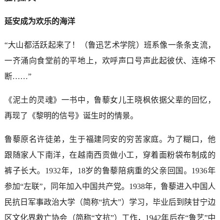
延安成为欢乐的海洋
“大山都活跃起来了！（鲁迅艺术学院）班系像一条条支流，
一齐涌向食堂前的平地上，欢呼声口号声此起彼伏、连绵不
断……”
《泥土的灵魂》一书中，鲁藜女儿王晓枫依据父辈的回忆，
再现了《黎明的信号》诞生时的情景。
鲁藜原名许徒弟，生于福建同安的穷苦家庭。为了糊口，他
跟随家人下南洋，在越南西贡做小工，穿着面粉袋布制成的
裤子长大。1932年，18岁的鲁藜陪病重的父亲回国。1936年
参加“左联”，同年加入中国共产党。1938年，鲁藜进入中国人
民抗日军事政治大学（简称“抗大”）学习，毕业后到陕甘宁边
区文化界救亡协会（简称“文抗”）工作，1942年后在“鲁艺”中