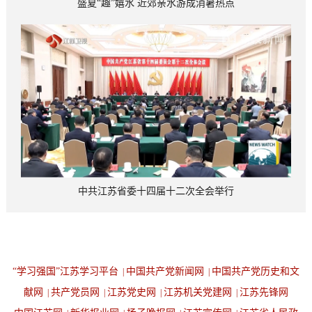
盛夏“趣”嬉水 近郊亲水游成消暑热点
中共江苏省委十四届十二次全会举行
“学习强国”江苏学习平台
中国共产党新闻网
中国共产党历史和文
|
|
献网
共产党员网
江苏党史网
江苏机关党建网
江苏先锋网
|
|
|
|