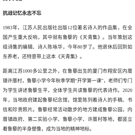
抗战记忆永志不忘
1983年，江苏人民出版社出版12位著名诗人的作品集，在全
国产生重大反响，其中就有鲁藜的《天青集》。当年策划这
组诗集的编辑、诗人陈咏华，今年80岁了。他退休后回到如
东养老，还特意带上这本《天青集》。
距离江苏1000多公里之外，在鲁藜出生的厦门市翔安区内厝
镇许厝村，鲁藜小学今年秋季学期“开学第一课”，老师们专门
为学生讲述鲁藜生平，全体学生共读鲁藜的代表诗作。2020
年，当地政府建起鲁藜纪念馆，馆里陈列着诗人的手稿、书
信和珍贵照片。鲁藜经常活动散步的地方建成鲁藜公园，内
厝镇政府、第二实验小学、鲁藜小学、许厝村等地，都竖立
着鲁藜的半身塑像，成为当地的精神地标。