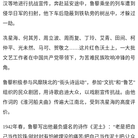
汉等地进行抗战宣传，奔赴延安途中，鲁藜乘坐的列车遭到
侵华日军的扫射，他下车后隐蔽到铁轨旁的树丛中，才躲过
一劫。
冼星海、何其芳、周立波、周而复、丁玲、艾青、田间、柯
仲平、光未然、马可、贺敬之……这片红色沃土上，一大批
文艺工作者在中国共产党带领下，为苦难民族吹响冲锋的号
角。
鲁藜积极参与风靡陕北的“街头诗运动”，参加“文抗”和“鲁艺”
组织的民众剧团，用诗歌启迪大众，以戏剧宣传抗战。由他
作词的《淮河船夫曲》传遍大江南北，受到冼星海的高度评
价。
1942年春，鲁藜写出他最负盛名的诗作《泥土》：“老是把自
己当作珍珠/就时时有怕被埋没的痛苦/把自己当作泥土吧/让众