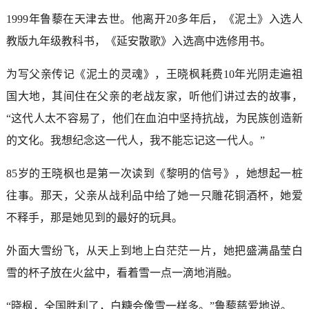
1999年鲁藜在天津去世。他离开20多年后，《泥土》入选人
教版九年级教科书，《延安散歌》入选高中选修用书。
为写父亲传记《泥土的灵魂》，王晓枫耗费10年光阴走遍祖
国大地，其间住在父亲的老战友家，听他们讲过去的故事，
“这代人太不容易了，他们在血泊中坚持抗战，为民族创造新
的文化。我想纪念这一代人，我不能忘记这一代人。”
85岁的王晓枫也是第一次读到《黎明的信号》，她想起一桩
往事。那天，父亲从战利品中给了她一只雕花铜酒杯，她爱
不释手，那是她见到的最好的玩具。
外面大雪纷飞，从天上到地上白茫茫一片，她把盛满晶莹白
雪的杯子放在火盆中，看着雪一点一滴地消融。
“晓枫，全国胜利了，白糖会像雪一样多。”鲁藜慈爱地说。