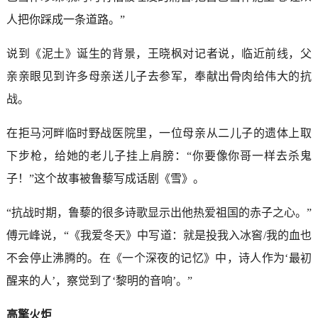
人把你踩成一条道路。”
说到《泥土》诞生的背景，王晓枫对记者说，临近前线，父
亲亲眼见到许多母亲送儿子去参军，奉献出骨肉给伟大的抗
战。
在拒马河畔临时野战医院里，一位母亲从二儿子的遗体上取
下步枪，给她的老儿子挂上肩膀：“你要像你哥一样去杀鬼
子！”这个故事被鲁藜写成话剧《雪》。
“抗战时期，鲁藜的很多诗歌显示出他热爱祖国的赤子之心。”
傅元峰说，“《我爱冬天》中写道：就是投我入冰窖/我的血也
不会停止沸腾的。在《一个深夜的记忆》中，诗人作为‘最初
醒来的人’，察觉到了‘黎明的音响’。”
高擎火炬