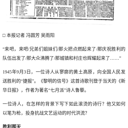
□ 本报记者 冯圆芳 吴雨阳
“来吧，来吧/兄弟们姐妹们/那火把点燃起来了/那庆祝胜利的
队伍出发了/那大众沸腾了/那城镇和村庄也辉耀起来了……”
1945年9月3日，一位诗人从寥廓的黄土高原，向全国人民发
送胜利的“捷报”。《黎明的信号》这首诗歌刊登于当天的《新
华日报》，作者为著名“七月派”诗人鲁藜。
一位诗人，在怎样的背景下写下如此滚烫的诗行？他又如何
以笔为枪，投身抗战文艺运动的时代洪流？
胜利那天