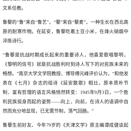
文系任教。
鲁藜的“鲁”来自“鲁艺”，“藜”来自“藜麦”，一种生长在西北高
原的耐寒作物。在延安，鲁藜吃着土豆小米，在烽火硝烟中
淬炼诗行。
“鲁藜是抗战时期成长起来的重要诗人，他喜爱歌唱黎明，
《黎明的信号》就是抗战胜利时刻诗人写下的对民族未来的
畅想。”南京大学文学院教授、博导傅元峰评价认为，“和他发
表在《七月》杂志的组诗《延安散歌》相比，原本质朴节
制、富有哲理的语言风格悄然转变：1945年9月3日，一个胜
利民族挺身而起的姿势——向上、向前，在诗人的语调中自
然而充分地显现，已无需节制，荡气回肠。”
鲁藜生前好友、今年79岁的《天津文学》原主编谭成健谈起