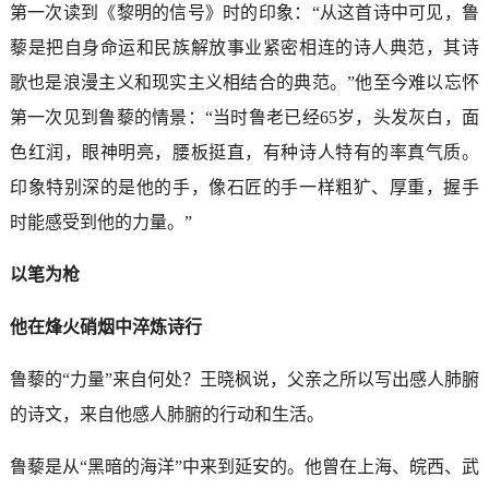
第一次读到《黎明的信号》时的印象：“从这首诗中可见，鲁
藜是把自身命运和民族解放事业紧密相连的诗人典范，其诗
歌也是浪漫主义和现实主义相结合的典范。”他至今难以忘怀
第一次见到鲁藜的情景：“当时鲁老已经65岁，头发灰白，面
色红润，眼神明亮，腰板挺直，有种诗人特有的率真气质。
印象特别深的是他的手，像石匠的手一样粗犷、厚重，握手
时能感受到他的力量。”
以笔为枪
他在烽火硝烟中淬炼诗行
鲁藜的“力量”来自何处？王晓枫说，父亲之所以写出感人肺腑
的诗文，来自他感人肺腑的行动和生活。
鲁藜是从“黑暗的海洋”中来到延安的。他曾在上海、皖西、武