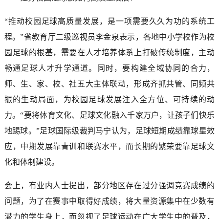
“推动校园足球高质量发展，是一项需要久久为功的系统工
程。”省教育厅二级巡视员李金泉表示，各地中小学校作为校
园足球的根基，需要在人才培养体系上打破传统制度，主动
畅通足球人才升学通道。同时，要构建全域协同的合力，
师、生、家、校、社五大主体联动，形成齐抓共管、同频共
振的生动局面，为校园足球发展注入全方位、可持续的动
力。“要将体育文化、足球文化融入千家万户，让孩子们快乐
地踢球。”足球国际级裁判马宁认为，足球短期成绩靠球星效
应，中期发展靠青训和联赛水平，而长期的繁荣要靠足球文
化和体制建设。
会上，有业内人士提出，部分地区存在过分强调竞赛成绩的
问题，为了在赛事中取得好成绩，将大量资源集中在少数有
潜力的学生身上，而忽视了足球运动在广大学生中的普及，