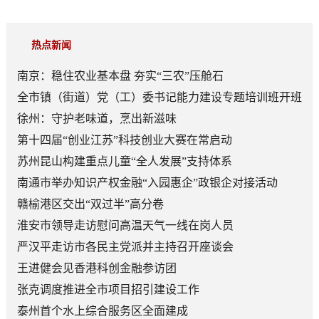
热点新闻
南京：稳住农业基本盘 夯实“三农”压舱石
全市镇（街道）党（工）委书记能力建设专题培训班开班
徐州：守护老味道，烹出新滋味
第十四届“创业江苏”科技创业大赛在常启动
苏州昆山构建重点儿童“全人发展”支持体系
南通市举办知识产权金融“入园惠企”政银企对接活动
赣榆港区交出“双过半”高分卷
淮安市领导走访慰问高温天气一线在岗人员
严汉平走访市各民主党派并主持召开座谈会
王进健会见香港科创金融参访团
张克调度推进全市项目招引建设工作
泰州首个水上综合服务区全面建成