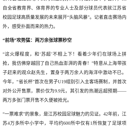
自全省教育界、体育界的专业人士及部分球员代表就江苏省
校园足球高质量发展的未来展开“头脑风暴”。记者直击赛场内
外，感受扑面而来的热力。
“前场”攻势猛：两万余张球票秒空
“这火爆程度，和‘苏超’不相上下！看着少年们在球场上拼
抢，我仿佛穿越回了自己热血澎湃的青春！”特意从上海带孩
子赶来的观众赵先生，置身于两万余人的海洋中激动不已。
今年，“省长杯”首次在男子U19组别引入主客场赛制，并首次
对外公开售票，票价仅为9.9元，其引发的热潮远超预期——
两万多张门票开售不久便被抢光。
“一票难求”的景象，是江苏校园足球魅力的见证。42年前，江
苏4万多所中小学中，平均约600所中仅有1所恢复了足球项