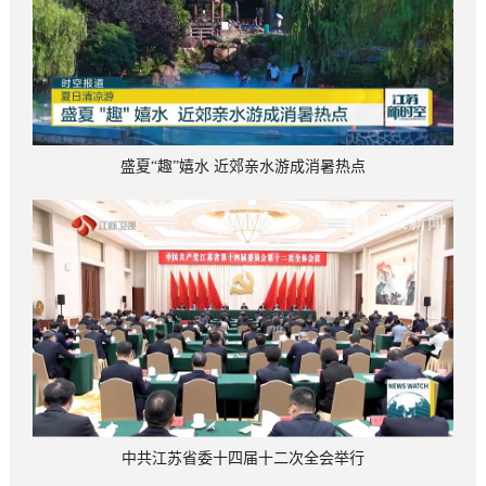
盛夏“趣”嬉水 近郊亲水游成消暑热点
中共江苏省委十四届十二次全会举行