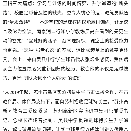
直指三大痛点：学习与训练的时间博弈、升学通道的“断头
路”、校园足球普及性的缺失。更令人忧心的是，教练员队伍
的“量质双缺”——不少学校的足球教练仅能应付训练，让足球
普及沦为空谈。南京浦口行知小学教练员高升看到的是更生
动的答案：“踢球好的孩子，战术理解快，课堂上的接受能力
也更强。”这种“强者心态”的养成，远比成绩单上的数字更珍
贵。会上，来自吴县中学学生球员代表张煜业感慨，受伤后
从主力位置跌落又重新回归的经历，教会他的不仅是足球技
巧，更是“团队永远比个人强大”的道理。
“从2019年起，苏州高新区实验初级中学与市体校合作，在市
教育局、体育局支持下，面向苏州招收足球特长生。”苏州高
新区教育工委原委员、苏州高新区实验初中集团原党委书
记、总校长严建春提到，吴县中学贯通足球特长生升学通
道，解决球员流失问题，让初中球员得以成建制进入优质高