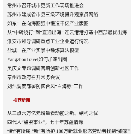
常州市召开城市更新工作现场推进会
苏州市建成省市县三级环境提升观察员网络
如东：在向海图强中锻造千亿产业版图
从“中转绕行”到“直通出海” 连云港港打造中西部最优出海
口
淮安市领导调研重点工业企业运行情况
盐城：在产业实景中锤炼算法模型
YangzhouTravel如何加速出圈
吴庆文专题调研官塘创新社区工作
泰州市政府召开常务会议
刘浩调度部署防御台风“白海豚”工作
推荐新闻
从三点六万亿元增量看动能之新、结构之优
四代人“甜蜜事业”，七十年苏疆情缘
“新”有所属 “新”有所护 188万新就业形态劳动者找到“娘家”