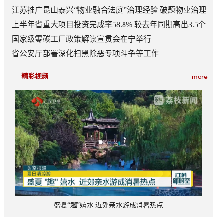
江苏推广昆山泰兴“物业融合法庭”治理经验 破题物业治理
“老大难”
上半年省重大项目投资完成率58.8% 较去年同期高出3.5个
百分点
国家级零碳工厂政策解读宣贯会在宁举行
省公安厅部署深化扫黑除恶专项斗争等工作
精彩视频
more
盛夏“趣”嬉水 近郊亲水游成消暑热点