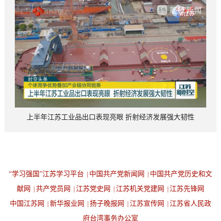
上半年江苏工业品出口表现亮眼 折射经济发展强大韧性
“学习强国”江苏学习平台
中国共产党新闻网
中国共产党历史和文
|
|
献网
共产党员网
江苏党史网
江苏机关党建网
江苏先锋网
|
|
|
|
中国江苏网
新华报业网
扬子晚报网
江苏宣传网
江苏省人民政
|
|
|
|
府台湾事务办公室