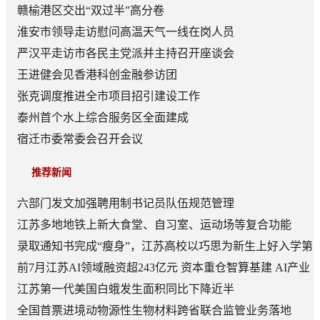
赣榆港区交出“双过半”高分卷
淮安市领导走访慰问高温天气一线在岗人员
严汉平走访市各民主党派并主持召开座谈会
王进健会见香港科创金融参访团
张克调度推进全市项目招引建设工作
泰州首个水上综合服务区全面建成
宿迁市委常委会召开会议
推荐新闻
六部门发文加强聘用制书记员队伍规范管理
江苏多地地铁上新大食堂、自习室、运动场等复合功能
——从“客流通道”到“生活场景”
录取通知书完成“瘦身”，江苏高校以巧思为新生上好入学第
一课
前7月江苏AI领域融资超243亿元 资本重仓智算基建 AI产业
底盘夯实
江苏第一代美国白蛾发生面积同比下降近半
全国首票进境动物源性生物材料跨省联合监管业务落地