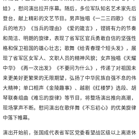
娃》，慰问演出拉开序幕。随后，多位军队知名艺术家先后
登台，献上精彩的文艺节目。男声独唱《一二三四歌》《当
兵的地方》《当兵的理由》《爱的箴言》，铿锵有力的节奏
和简洁、明朗的旋律，表现了省军区官兵勇敢自信的坚强性
格和保卫祖国的雄心壮志；歌舞《给青春理个短头发》，展
现了省军区女军人、文职人员的精神风貌；女声独唱《天耀
中华》《再一次出发》《不要问为什么》，传递了对祖国未
来更美好更繁荣的无限期望，弘扬了中华民族自强不息的伟
大精神；单口相声《金陵趣事》、越剧《红楼梦》选段、胡
琴联奏组曲《难忘的旋律》等节目，将整场演出推向高潮，
现场掌声不断。慰问演出在歌伴舞《不忘初心》的优美旋律
中落下帷幕。
演出开始前，张国成代表省军区党委看望战区级以上离退休