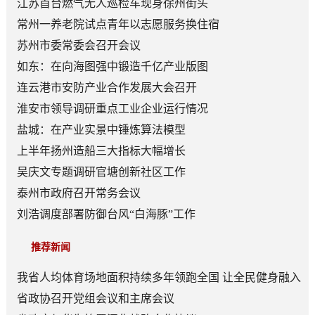
顶层赛道
江苏首台燃气无人巡检车现身徐州街头
常州一养老院试点青年以志愿服务换住宿
苏州市委常委会召开会议
如东：在向海图强中锻造千亿产业版图
连云港市安防产业合作发展大会召开
淮安市领导调研重点工业企业运行情况
盐城：在产业实景中锤炼算法模型
上半年扬州造船三大指标大幅增长
吴庆文专题调研官塘创新社区工作
泰州市政府召开常务会议
刘浩调度部署防御台风“白海豚”工作
推荐新闻
我省人均体育场地面积持续多年领跑全国 让全民健身融入
日常成为风尚
省政协召开党组会议和主席会议