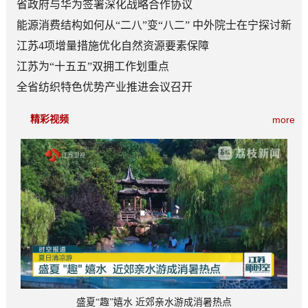
省政府与华为签署深化战略合作协议
能源消费结构如何从“二八”变“八二” 中外院士在宁探讨新
型能源体系建设
江苏4项增量措施优化自然资源要素保障
江苏为“十五五”双拥工作划重点
全省纺织特色优势产业推进会议召开
精彩视频
more
盛夏“趣”嬉水 近郊亲水游成消暑热点