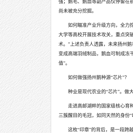
强；鹅毛、鹅血等副产品仅停留在初
尚未被充分挖掘。
如何瞄准产业升级方向，全力
大学等高校开展技术攻关，重点突
术。”上述负责人透露，未来扬州
变成高端羽绒制品，鹅血可制成冻
值”。
如何做强扬州鹅种源“芯片”？
种业是现代农业的“芯片”。做
走进高邮湖畔的国家级核心育
三簇醒目的毛冠，如同天然的身份“
这枚“印章”的背后，是一段跨