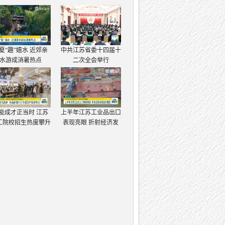
夏“趣”嬉水 近郊亲
中共江苏省委十四届十
水游成消暑热点
二次全会举行
能成才正当时 江苏
上半年江苏工业品出口
工院校招生热度攀升
表现亮眼 折射经济发
展强大韧性