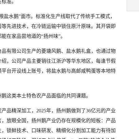
驻标准。
“邗粮盐水鹅”面市。标准化生产线取代了传统手工模式，
菌等先进技术，在冷链运输中锁住原汁原味。其开袋即
能在家品尝地道的“扬州味”。
食品有限公司生产的菱塘风鹅、盐水鹅礼盒，也通过物
介绍，公司产品主要销往江浙沪等华东地区，每逢节假
频平台开设线上账号，将盐水鹅与高邮咸鸭蛋等本地特
。
州鹅这类本土特色农产品面临的共同课题。
产品精深加工，2025年，扬州鹅做到了36亿元的产业
言，放眼全国，扬州鹅产业仍存在规模化的短板：产品
主，锁鲜技术、口味研发、精细化分割加工能力有待加