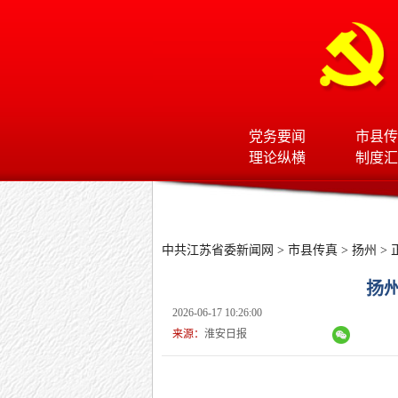
党务要闻
市县传
理论纵横
制度汇
中共江苏省委新闻网
>
市县传真
>
扬州
> 
扬
2026-06-17 10:26:00
来源：
淮安日报