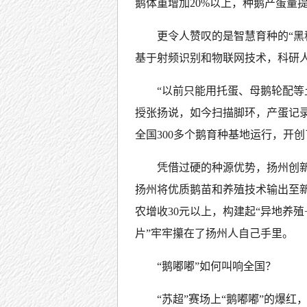
鹅体重增加20%以上，种鹅产蛋量提
更令人赞叹的是智慧育种的“黑
基于射频识别和物联网技术，科研
“以前只能用托蛋、母鹅轮配等
授张扬说，如今扫描脚环，产蛋记录
全国300多个鹅育种基地运行，开
凭借过硬的种源优势，扬州创新
扬州将优质鹅苗和养殖技术输出至
农增收30元以上，构建起“异地养
片”牢牢攥在了扬州人自己手里。
“鹅嘟嘟”如何叫响全国？
“苏超”赛场上“鹅嘟嘟”的爆