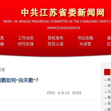
真
工作动态
受权发布
书记信箱
基
编
时代先锋
党员心语
大讲堂
红
正文
州鹅如何“向天歌”？
南
无
入
江
【字号：
大
中
小
】【
打印
】
常
苏
如