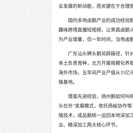
业发展的新动能，而关键在于合理
国内多地卤鹅产业的成功经验颇具
趣味跨境直播短视频，让荣昌卤鹅
为产业增量，仅一年时间，当地卤鹅
广东汕头狮头鹅另辟蹊径，针对
本土负责育种，北方开展规模化养
海外市场，五年间产业产值从35亿
殖基地。
借鉴先进经验，扬州鹅如何叫
头在外”发展模式，依托扬榆协作
殖技术，成品鹅统一运回本地深加
业、精深加工两大核心环节。