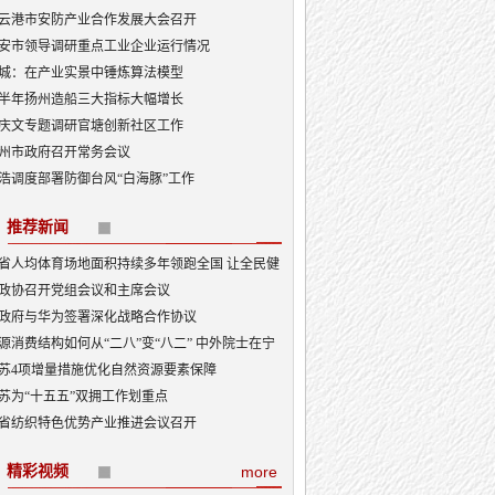
云港市安防产业合作发展大会召开
安市领导调研重点工业企业运行情况
城：在产业实景中锤炼算法模型
半年扬州造船三大指标大幅增长
庆文专题调研官塘创新社区工作
州市政府召开常务会议
浩调度部署防御台风“白海豚”工作
推荐新闻
省人均体育场地面积持续多年领跑全国 让全民健
融入日常成为风尚
政协召开党组会议和主席会议
政府与华为签署深化战略合作协议
源消费结构如何从“二八”变“八二” 中外院士在宁
讨新型能源体系建设
苏4项增量措施优化自然资源要素保障
苏为“十五五”双拥工作划重点
省纺织特色优势产业推进会议召开
精彩视频
more