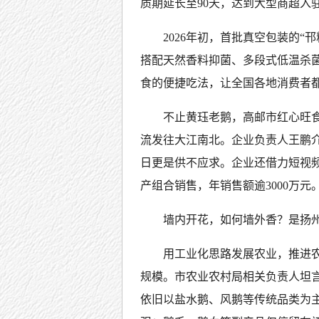
质期延长至90天，达到大型商超入
2026年初，首批真空包装的
搭配天然香料抑菌、多段式低温杀
食的便捷吃法，让全国各地消费者都
不止黄珏老鹅，高邮市红心旺
流发往大江南北。企业负责人王鹏
日更是供不应求。企业还借力短视
产组合销售，年销售额逾3000万元
墙内开花，如何墙外香？是扬
用工业化思路发展农业，推进农
规模。市农业农村局相关负责人坦
依旧以盐水鹅、风鹅等传统品类为