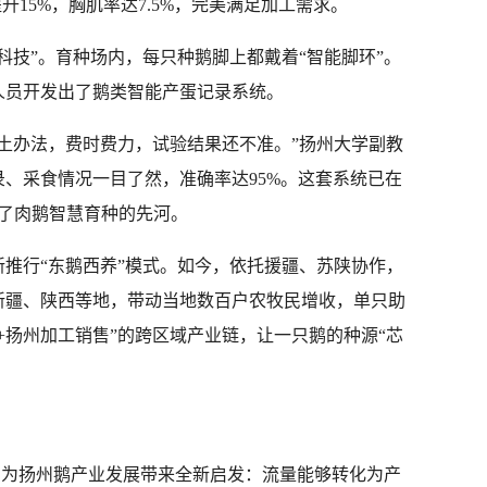
升15%，胸肌率达7.5%，完美满足加工需求。
科技”。育种场内，每只种鹅脚上都戴着“智能脚环”。
人员开发出了鹅类智能产蛋记录系统。
土办法，费时费力，试验结果还不准。”扬州大学副教
、采食情况一目了然，准确率达95%。这套系统已在
创了肉鹅智慧育种的先河。
推行“东鹅西养”模式。如今，依托援疆、苏陕协作，
新疆、陕西等地，带动当地数百户农牧民增收，单只助
殖+扬州加工销售”的跨区域产业链，让一只鹅的种源“芯
红，为扬州鹅产业发展带来全新启发：流量能够转化为产