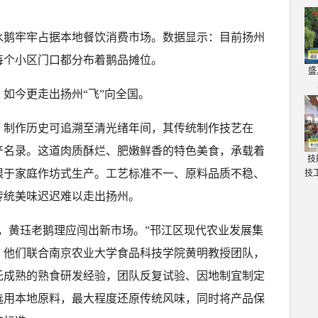
水鹅牢牢占据本地餐饮消费市场。数据显示：目前扬州
乎每个小区门口都分布着鹅品摊位。
盛
如今更走出扬州“飞”向全国。
，制作历史可追溯至清光绪年间，其传统制作技艺在
遗产名录。这道肉质酥烂、肥嫩鲜香的特色美食，承载着
技
限于家庭作坊式生产。工艺标准不一、原料品质不稳、
技
传统美味迟迟难以走出扬州。
，黄珏老鹅理应闯出新市场。”邗江区现代农业发展集
年，他们联合南京农业大学食品科技学院黄明教授团队，
托成熟的熟食研发经验，团队反复试验、因地制宜制定
选用本地原料，最大程度还原传统风味，同时将产品保