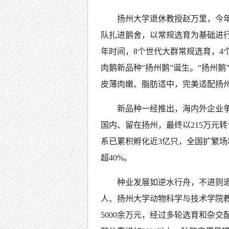
扬州大学退休教授赵万里，今年
队扎进鹅舍，以常规选育为基础进行
年时间，8个世代大群常规选育，4
肉鹅新品种“扬州鹅”诞生。“扬州鹅
皮薄肉嫩、脂肪适中，完美适配扬
新品种一经推出，海内外企业争
国内、留在扬州，最终以215万元
系已累积孵化近3亿只，全国扩繁场
超40%。
种业发展如逆水行舟，不进则
人、扬州大学动物科学与技术学院教
5000余万元，经过多轮选育和杂交