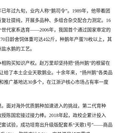
已年过九旬，业内人称“鹅司令”。1989年，他带着团
复壮提纯，开展多品种、多组合杂交配合力测定。16
个世代家系选育——2006年，我国首个通过国家审定的
”70日龄舍饲体重可达4公斤，种鹅年产蛋70枚以上，其
州盐水鹅的工艺。
相购买知识产权。赵万里却坚持把“扬州鹅”的根留在
转让给了本土企业天歌鹅业。十余年来，“扬州鹅”各类品
和推广基地达30多个，在江浙沪核心市场占有率一度
退。面对海外优质鹅种加速进入的挑战，第二代育种
授陈国宏接过接力棒。2018年起，政校企累计投入
配套试验，成功培育出升级版配套系“天歌1号”——商品