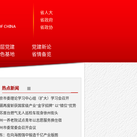
省人大
省政府
省政协
层党建
党建新论
色基地
省情备览
热点新闻
京市委理论学习中心组（扩大）学习会召开
锡再度斩获国家级产业“金字招牌” 以“错位”优势
局AI顶层赛道
苏首台燃气无人巡检车现身徐州街头
州一养老院试点青年以志愿服务换住宿
州市委常委会召开会议
东：在向海图强中锻造千亿产业版图