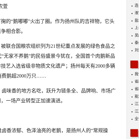
连
农萱
淮
盐
可掬的“鹅嘟嘟”火出了圈。作为扬州队的吉祥物，它头
上
迷争相合影。
吴
泰
，被联合国粮农组织列为21世纪重点发展的绿色食品之
刘
“无家不养鹅”的民俗盛景今犹在，全国首个肉鹅新品
作技艺入选省级非物质文化遗产；扬州每天有2000多辆
我
费鹅超2000万只……
身
省
省
、卤味香的地方名吃，跃升为链条全、品牌响、市场广
能
州，一场产业转型正加速演进。
探
江
江
全
盘卤香浓郁、色泽油亮的老鹅，是扬州人的“常规操