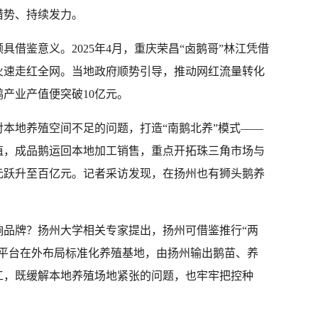
借势、持续发力。
借鉴意义。2025年4月，重庆荣昌“卤鹅哥”林江凭借
火速走红全网。当地政府顺势引导，推动网红流量转化
产业产值便突破10亿元。
本地养殖空间不足的问题，打造“南鹅北养”模式——
殖，成品鹅运回本地加工销售，重点开拓珠三角市场与
元跃升至百亿元。记者采访发现，在扬州也有狮头鹅养
响品牌？扬州大学相关专家提出，扬州可借鉴推行“两
等平台在外布局标准化养殖基地，由扬州输出鹅苗、养
工，既缓解本地养殖场地紧张的问题，也牢牢把控种