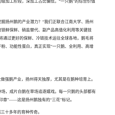
级加工阶段，深加工占比偏低，“一只鹅”的综合价值
挖掘扬州鹅的产业潜力？“我们正联合江南大学、扬州
破锁鲜保鲜、硝盐替代、副产品高值化利用等关键技
鹅将通过更好的保鲜、冷链技术运往全球各地，鹅毛将
干粉、功能性蛋白，真正实现“一只鹅、全利用、高增
大做强鹅产业，扬州得天独厚，尤其是在鹅种培育上。
种场，成片白鹅在草场追逐嬉戏。每一只鹅的头部都有
印章”——这是扬州鹅独有的“三花”标记。
越三十多年的育种传奇。