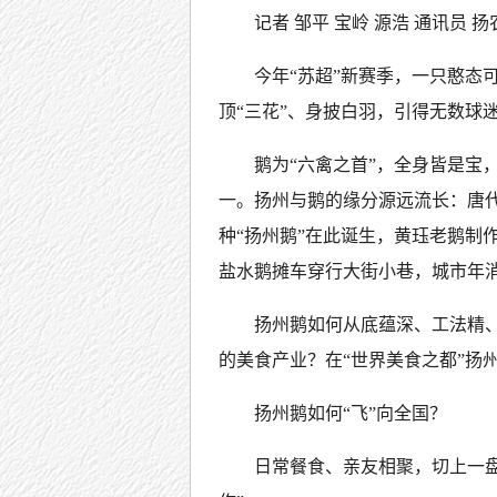
记者 邹平 宝岭 源浩 通讯员 扬
今年“苏超”新赛季，一只憨态
顶“三花”、身披白羽，引得无数球
鹅为“六禽之首”，全身皆是宝
一。扬州与鹅的缘分源远流长：唐代
种“扬州鹅”在此诞生，黄珏老鹅制
盐水鹅摊车穿行大街小巷，城市年消
扬州鹅如何从底蕴深、工法精
的美食产业？在“世界美食之都”扬
扬州鹅如何“飞”向全国？
日常餐食、亲友相聚，切上一