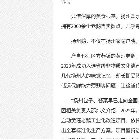
作”。
凭借深厚的美食根基，扬州盐
拥有2000余个老鹅售卖摊点，几
扬州鹅，不仅在扬州家喻户晓，
产自邗江区方巷镇的黄珏老鹅
2023年成功入选省级非物质文化
几代扬州人的味觉记忆，却长期受
储运保鲜能力薄弱等问题，让这道
“扬州包子、酱菜早已走向全国
团相关负责人邵炜文介绍，2025
启动黄珏老鹅工业化改造项目。依
出全套标准化生产方案。项目坚持