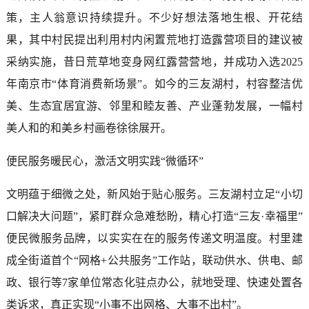
策，主人翁意识持续提升。不少好想法落地生根、开花结
果，其中村民提出利用村内闲置荒地打造露营项目的建议被
采纳实施，昔日荒草地变身网红露营营地，并成功入选2025
年南京市“体育消费新场景”。如今的三友湖村，村容整洁优
美、生态宜居宜游、邻里和睦友善、产业蓬勃发展，一幅村
美人和的和美乡村画卷徐徐展开。
便民服务暖民心，激活文明实践“微循环”
文明蕴于细微之处，新风始于贴心服务。三友湖村立足“小切
口解决大问题”，紧盯群众急难愁盼，精心打造“三友·幸福里”
便民微服务品牌，以实实在在的服务传递文明温度。村里建
成全街道首个“网格+公共服务”工作站，联动供水、供电、邮
政、银行等7家单位常态化驻点办公，就地受理、快速处置各
类诉求，真正实现“小事不出网格、大事不出村”。