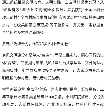
通过系统推进文明培育、文明实践，三友湖村逐步实现了从
“治理有效”到“乡风文明”的全面提升，先后获得“全国乡村治
理示范村”“全国村级议事协商创新实验试点村”“省级特色田园
乡村”“省级美丽家园示范点”等荣誉称号，开拓出一条彰显自
身特色的乡村善治新路径。
多元共治聚合力，绘就和美乡村“新画卷”
乡风文明建设不是单人“独奏”，而是全民参与、同心同行的集
体“合唱”。三友湖村牢牢把握共建共治共享理念，充分调动村
民积极性，引导群众主动投身乡村建设，让大家成为乡风文
明建设的参与者、建设者与受益者。
村里创新设置“金点子”信箱，常态化倾听民声、汇集民智，三
年来累计收集各类意见建议100余条。小到庭院整治、民俗活
动开展，大到村庄规划、产业项目打造，村民纷纷建言献