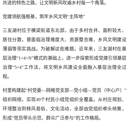
共进的特色之路，让文明新风吹遍乡村每一个角落。
党建领航强根基，筑牢乡风文明“主阵地”
三友湖村位于横梁街道东北部，由于多村合并、面积较大、
居住分散，曾面临治理难度大、资源整合难、乡风文明建设
薄弱等现实挑战。为破解这些难题，近年来，三友湖村在基
层治理“1+4+N”模式的基础上，进一步探索形成党建引领基层
治理“5×4”工作法，将文明乡风建设全面融入基层治理全过
程。
村里构建起“村党委—网格党支部—党小组—党员（中心户）”
组织网络，实现49个村民小组党组织全覆盖。从村庄规划、
环境整治到移风易俗、文化活动，全部由党组织牵头统筹，
形成“党员带头示范、群众广泛参与”的工作格局。