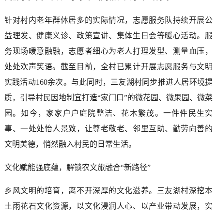
针对村内老年群体居多的实际情况，志愿服务队持续开展公
益理发、健康义诊、政策宣讲、集体生日会等暖心活动。服
务现场暖意融融，志愿者细心为老人打理发型、测量血压，
处处欢声笑语。截至目前，全村已累计开展志愿服务与文明
实践活动160余次。与此同时，三友湖村同步推进人居环境提
质，引导村民因地制宜打造“家门口”的微花园、微果园、微菜
园。如今，家家户户庭院整洁、花木繁茂。一件件民生实
事、一处处怡人景致，让尊老敬老、邻里互助、勤劳向善的
文明美德，悄然融入村民的日常生活。
文化赋能强底蕴，解锁农文旅融合“新路径”
乡风文明的培育，离不开深厚的文化滋养。三友湖村深挖本
土雨花石文化资源，以文化浸润人心、以产业带动发展，实