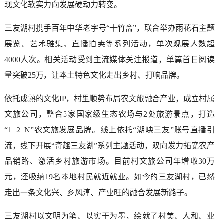
现文化软实力向发展硬动力转变。
三友湖村携手百年中华老字号“十竹斋”，联合举办雨花石主题
展览、艺术雅集、直播拍卖等系列活动，单次观展人数超
4000人次。相关活动受到主流媒体关注报道，单篇首日阅读
量突破25万，让本土特色文化走出乡村、打响品牌。
依托成熟的文化IP，村里顺势布局农文旅融合产业，成立村属
文旅公司，整合3家国家级生态农场与2处旅游景点，打造
“1+2+N”农文旅发展品牌。线上依托“湖映三友”账号直播引
流，线下开展“奇趣三友湖”系列主题活动，双向发力拓宽农产
品销路、激活乡村旅游市场。目前村文旅公司年增收30万
元，还吸纳19名本地村民就近就业。如今的三友湖村，已然
走出一条文化兴、乡风淳、产业旺的融合发展新路子。
三友湖村以文明为笔、以实干为墨，绘就了村美、人和、业