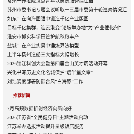
常州一养老院试点青年以志愿服务换住宿
苏州市委书记专题会议听取十三届市委第十轮巡察情况汇
报
如东：在向海图强中锻造千亿产业版图
目标千亿集群，连云港变“论坛举办地”为“产业催化剂”
淮安市抓实科学田管护航秋粮丰产
盐城：在产业实景中锤炼算法模型
上半年扬州造船三大指标大幅增长
2026镇江科创大会暨第四届金山英才周活动开幕
兴化书写历史文化名城保护“后半篇文章”
刘浩调度部署防御台风“白海豚”工作
推荐新闻
7月高频数据折射经济向新向好
2026江苏省“全民健身日”主题活动启动
江苏举办选拔活动提升星级饭店服务