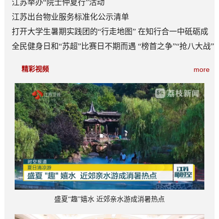
江苏举办“院士仲夏行”活动
江苏出台物业服务标准化公示清单
打开大学生暑期实践团的“行走地图” 在知行合一中砥砺成
长
全民健身日和“苏超”比赛日不期而遇 “榜首之争”“抢八大战”
看点多
精彩视频
more
盛夏“趣”嬉水 近郊亲水游成消暑热点