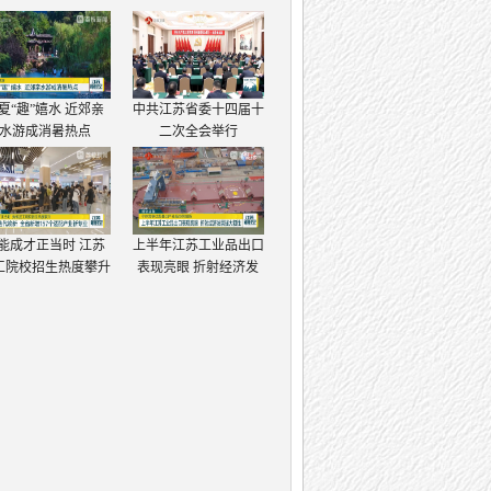
夏“趣”嬉水 近郊亲
中共江苏省委十四届十
水游成消暑热点
二次全会举行
能成才正当时 江苏
上半年江苏工业品出口
工院校招生热度攀升
表现亮眼 折射经济发
展强大韧性