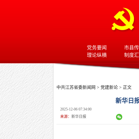
党务要闻
市县传
理论纵横
制度汇
中共江苏省委新闻网
>
党建新论
> 正文
新华日
2025-12-06 07:34:00
来源：
新华日报