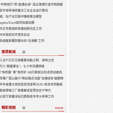
“中转绕行”到“直通出海” 连云港港打造中西部最
出海口
安市领导调研重点工业企业运行情况
城：在产业实景中锤炼算法模型
angzhouTravel如何加速出圈
庆文专题调研官塘创新社区工作
州市政府召开常务会议
浩调度部署防御台风“白海豚”工作
推荐新闻
三点六万亿元增量看动能之新、结构之优
代人“甜蜜事业”，七十年苏疆情缘
新”有所属 “新”有所护 188万新就业形态劳动者找
“娘家”
苏推广昆山泰兴“物业融合法庭”治理经验 破题物
治理“老大难”
半年省重大项目投资完成率58.8% 较去年同期高
3.5个百分点
家级零碳工厂政策解读宣贯会在宁举行
公安厅部署深化扫黑除恶专项斗争等工作
精彩视频
more