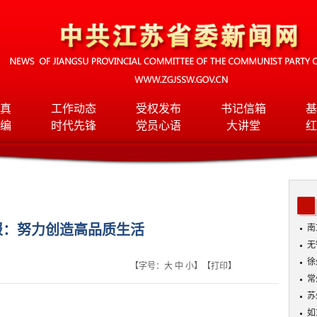
真
工作动态
受权发布
书记信箱
基
编
时代先锋
党员心语
大讲堂
红
报：努力创造高品质生活
南
无
入
徐
【字号：
大
中
小
】【
打印
】
常
苏
如