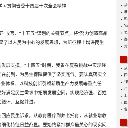
从
学习贯彻省委十四届十次全会精神
优
淮
盐
Y
吴
五”收官、“十五五”谋划的关键节点，将“努力创造高品
泰
彰显了以人民为中心的发展思想，为新征程上增进民生
刘
发展支撑。“十四五”时期，我省在复杂挑战中实现经
从
走在前列，为民生保障提供了坚实底气。要认真落实全
四
“
产业体系、以科技创新引领新质生产力发展等重点任
到
江
更好满足民生需求中拓展发展空间，实现经济强、百姓
业
上
性循环、互促并进。
出
国
省
准回应民生诉求。从教育医疗到养老托育，从就业增收
精细化特征日益凸显。要始终紧扣群众最关心的现实问