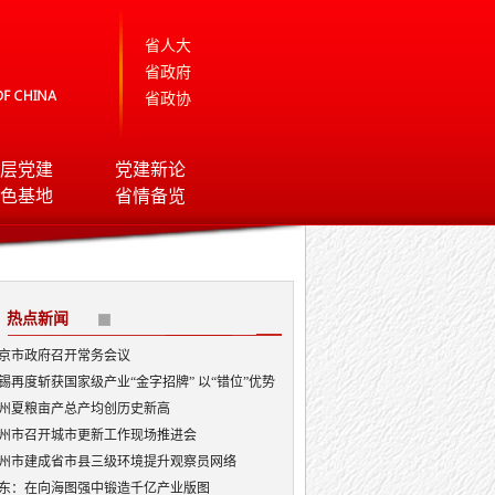
省人大
省政府
省政协
层党建
党建新论
色基地
省情备览
热点新闻
京市政府召开常务会议
锡再度斩获国家级产业“金字招牌” 以“错位”优势
局AI顶层赛道
州夏粮亩产总产均创历史新高
州市召开城市更新工作现场推进会
州市建成省市县三级环境提升观察员网络
东：在向海图强中锻造千亿产业版图