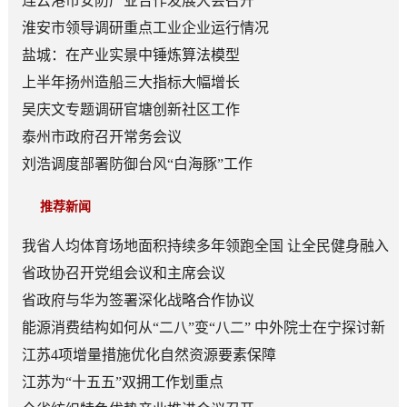
连云港市安防产业合作发展大会召开
淮安市领导调研重点工业企业运行情况
盐城：在产业实景中锤炼算法模型
上半年扬州造船三大指标大幅增长
吴庆文专题调研官塘创新社区工作
泰州市政府召开常务会议
刘浩调度部署防御台风“白海豚”工作
推荐新闻
我省人均体育场地面积持续多年领跑全国 让全民健身融入
日常成为风尚
省政协召开党组会议和主席会议
省政府与华为签署深化战略合作协议
能源消费结构如何从“二八”变“八二” 中外院士在宁探讨新
型能源体系建设
江苏4项增量措施优化自然资源要素保障
江苏为“十五五”双拥工作划重点