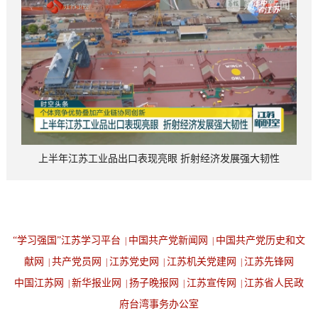
上半年江苏工业品出口表现亮眼 折射经济发展强大韧性
“学习强国”江苏学习平台
中国共产党新闻网
中国共产党历史和文
|
|
献网
共产党员网
江苏党史网
江苏机关党建网
江苏先锋网
|
|
|
|
中国江苏网
新华报业网
扬子晚报网
江苏宣传网
江苏省人民政
|
|
|
|
府台湾事务办公室