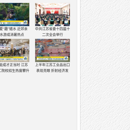
夏“趣”嬉水 近郊亲
中共江苏省委十四届十
水游成消暑热点
二次全会举行
能成才正当时 江苏
上半年江苏工业品出口
工院校招生热度攀升
表现亮眼 折射经济发
展强大韧性