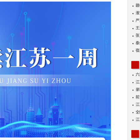
动
赣
淮
严
王
张
泰
宿
六
江
功
录
好
前
A
江
全
落
江
展