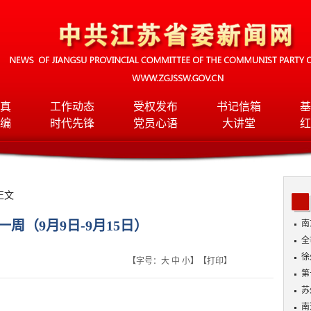
真
工作动态
受权发布
书记信箱
基
编
时代先锋
党员心语
大讲堂
红
正文
周（9月9日-9月15日）
南
全
班
徐
【字号：
大
中
小
】【
打印
】
第
苏
南