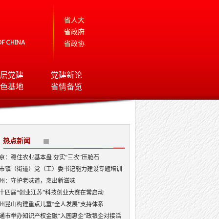
省人大
省政府
省政协
层党建
党建新论
色基地
省情备览
热点新闻
京：稳住农业基本盘 夯实“三农”压舱石
市镇（街道）党（工）委书记能力建设专题培训
开班
州：守护老味道，烹出新滋味
十四届“创业江苏”科技创业大赛在常启动
州昆山构建重点儿童“全人发展”支持体系
通市举办知识产权金融“入园惠企”政银企对接活