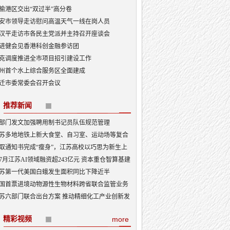
榆港区交出“双过半”高分卷
安市领导走访慰问高温天气一线在岗人员
汉平走访市各民主党派并主持召开座谈会
进健会见香港科创金融参访团
克调度推进全市项目招引建设工作
州首个水上综合服务区全面建成
迁市委常委会召开会议
推荐新闻
部门发文加强聘用制书记员队伍规范管理
苏多地地铁上新大食堂、自习室、运动场等复合
能——从“客流通道”到“生活场景”
取通知书完成“瘦身”，江苏高校以巧思为新生上
入学第一课
7月江苏AI领域融资超243亿元 资本重仓智算基建
I产业底盘夯实
苏第一代美国白蛾发生面积同比下降近半
国首票进境动物源性生物材料跨省联合监管业务
地
苏六部门联合出台方案 推动精细化工产业创新发
精彩视频
more