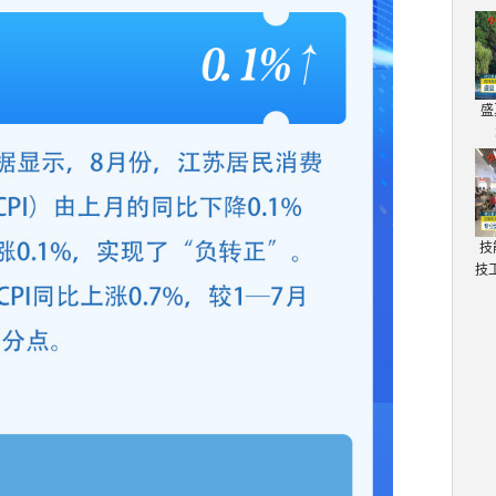
盛
技
技