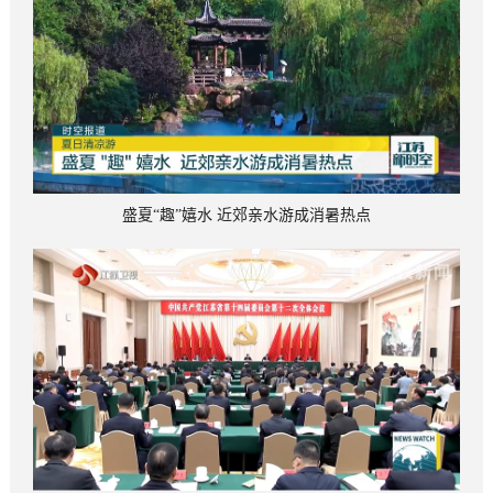
盛夏“趣”嬉水 近郊亲水游成消暑热点