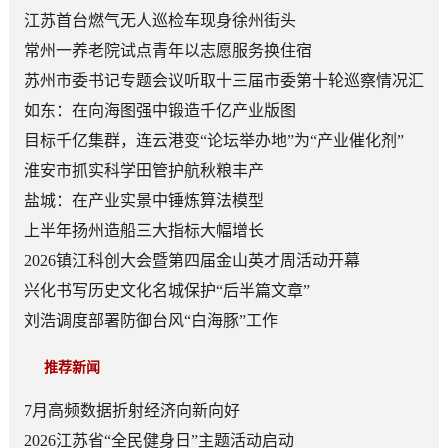
江苏首台燃气无人巡检车现身徐州街头
常州一养老院试点青年以志愿服务换住宿
苏州市委书记专题会议听取十三届市委第十轮巡察情况汇
报
如东：在向海图强中锻造千亿产业版图
目标千亿集群，连云港变“论坛举办地”为“产业催化剂”
淮安市抓实科学田管护航秋粮丰产
盐城：在产业实景中锤炼算法模型
上半年扬州造船三大指标大幅增长
2026镇江科创大会暨第四届金山英才周活动开幕
兴化书写历史文化名城保护“后半篇文章”
刘浩调度部署防御台风“白海豚”工作
推荐新闻
7月高频数据折射经济向新向好
2026江苏省“全民健身日”主题活动启动