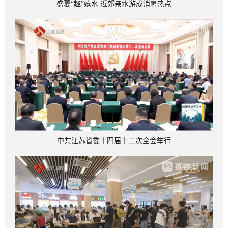
盛夏“趣”嬉水 近郊亲水游成消暑热点
中共江苏省委十四届十二次全会举行