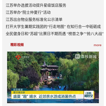
江苏举办选拔活动提升星级饭店服务
江苏举办“院士仲夏行”活动
江苏出台物业服务标准化公示清单
打开大学生暑期实践团的“行走地图” 在知行合一中砥砺成
长
全民健身日和“苏超”比赛日不期而遇 “榜首之争”“抢八大战”
看点多
精彩视频
more