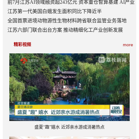
一课
前7月江苏AI领域融资超243亿元 资本重仓智算基建 AI产业
底盘夯实
江苏第一代美国白蛾发生面积同比下降近半
全国首票进境动物源性生物材料跨省联合监管业务落地
江苏六部门联合出台方案 推动精细化工产业创新发展
精彩视频
more
盛夏“趣”嬉水 近郊亲水游成消暑热点