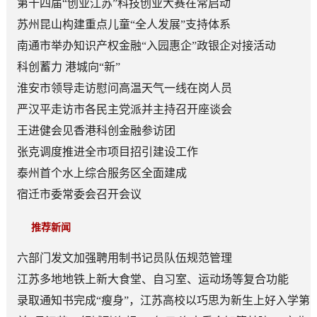
第十四届“创业江苏”科技创业大赛在常启动
苏州昆山构建重点儿童“全人发展”支持体系
南通市举办知识产权金融“入园惠企”政银企对接活动
科创蓄力 港城向“新”
淮安市领导走访慰问高温天气一线在岗人员
严汉平走访市各民主党派并主持召开座谈会
王进健会见香港科创金融参访团
张克调度推进全市项目招引建设工作
泰州首个水上综合服务区全面建成
宿迁市委常委会召开会议
推荐新闻
六部门发文加强聘用制书记员队伍规范管理
江苏多地地铁上新大食堂、自习室、运动场等复合功能
——从“客流通道”到“生活场景”
录取通知书完成“瘦身”，江苏高校以巧思为新生上好入学第