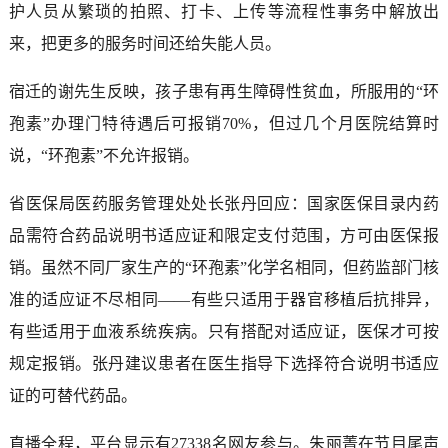
护人员从繁琐的拍照、打卡、上传等流程性事务中解放出
来，把更多的服务时间还给失能人员。
宿迁的谢先生反映，孩子患有再生障碍性贫血，所服用的“环
孢素”办理门特待遇后可报销70%，但过几个月医院结算时
说，“环孢素”不允许报销。
省医保局医药服务管理处处长张丹回应：国家医保目录内药
品需符合药品说明书适应证和限定支付范围，方可由医保报
销。虽然不同厂家生产的“环孢素”化学名相同，但药监部门核
准的适应证不尽相同——有些只适用于器官移植后抗排异，
有些适用于血液系统疾病。只有搭配对适应证，医保才可按
规定报销。张丹建议患者在医生指导下选择符合说明书适应
证的可替代药品。
直播全程，平台显示有27338名网友参与。朱丽菁在节目尾声