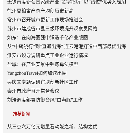
无锡再度斩获国家级产业“金字招牌” 以“错位”优势入局AI
顶层赛道
徐州夏粮亩产总产均创历史新高
常州市召开城市更新工作现场推进会
苏州市建成省市县三级环境提升观察员网络
如东：在向海图强中锻造千亿产业版图
从“中转绕行”到“直通出海” 连云港港打造中西部最优出海
口
淮安市领导调研重点工业企业运行情况
盐城：在产业实景中锤炼算法模型
YangzhouTravel如何加速出圈
吴庆文专题调研官塘创新社区工作
泰州市政府召开常务会议
刘浩调度部署防御台风“白海豚”工作
推荐新闻
从三点六万亿元增量看动能之新、结构之优