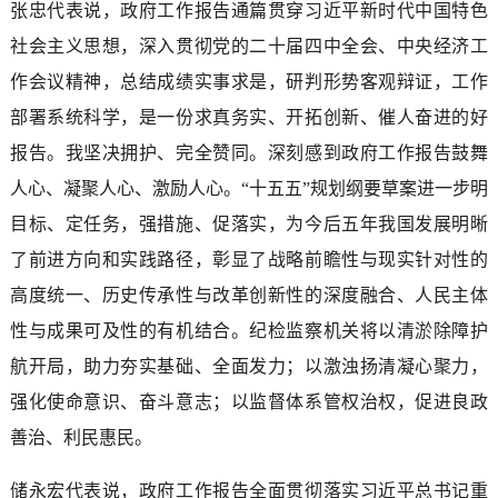
张忠代表说，政府工作报告通篇贯穿习近平新时代中国特色
社会主义思想，深入贯彻党的二十届四中全会、中央经济工
作会议精神，总结成绩实事求是，研判形势客观辩证，工作
部署系统科学，是一份求真务实、开拓创新、催人奋进的好
报告。我坚决拥护、完全赞同。深刻感到政府工作报告鼓舞
人心、凝聚人心、激励人心。“十五五”规划纲要草案进一步明
目标、定任务，强措施、促落实，为今后五年我国发展明晰
了前进方向和实践路径，彰显了战略前瞻性与现实针对性的
高度统一、历史传承性与改革创新性的深度融合、人民主体
性与成果可及性的有机结合。纪检监察机关将以清淤除障护
航开局，助力夯实基础、全面发力；以激浊扬清凝心聚力，
强化使命意识、奋斗意志；以监督体系管权治权，促进良政
善治、利民惠民。
储永宏代表说，政府工作报告全面贯彻落实习近平总书记重