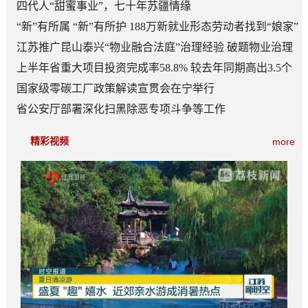
四代人“甜蜜事业”，七十年苏疆情缘
“新”有所属 “新”有所护 188万新就业形态劳动者找到“娘家”
江苏推广昆山泰兴“物业融合法庭”治理经验 破题物业治理
“老大难”
上半年省重大项目投资完成率58.8% 较去年同期高出3.5个
百分点
国家级零碳工厂政策解读宣贯会在宁举行
省公安厅部署深化扫黑除恶专项斗争等工作
精彩视频
more