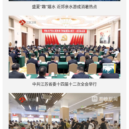
盛夏“趣”嬉水 近郊亲水游成消暑热点
中共江苏省委十四届十二次全会举行