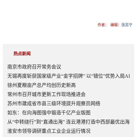
作者：
编辑：
张苏宁
热点新闻
南京市政府召开常务会议
无锡再度斩获国家级产业“金字招牌” 以“错位”优势入局AI
顶层赛道
徐州夏粮亩产总产均创历史新高
常州市召开城市更新工作现场推进会
苏州市建成省市县三级环境提升观察员网络
如东：在向海图强中锻造千亿产业版图
从“中转绕行”到“直通出海” 连云港港打造中西部最优出海
口
淮安市领导调研重点工业企业运行情况