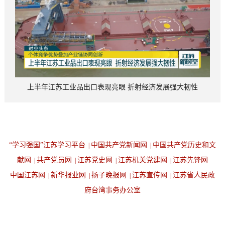
上半年江苏工业品出口表现亮眼 折射经济发展强大韧性
“学习强国”江苏学习平台
中国共产党新闻网
中国共产党历史和文
|
|
献网
共产党员网
江苏党史网
江苏机关党建网
江苏先锋网
|
|
|
|
中国江苏网
新华报业网
扬子晚报网
江苏宣传网
江苏省人民政
|
|
|
|
府台湾事务办公室
设为首页
返回顶端