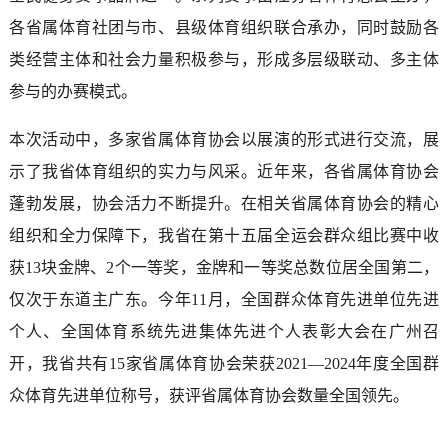
各省属体育社团与市、县级体育组织联合承办，同时鼓励各
类经营主体和社会力量积极参与，形成多层级联动、多主体
参与的办赛模式。
本次活动中，多家省属体育协会以展演的形式进行交流，展
示了我省体育组织的实力与风采。近年来，各省属体育协会
蓬勃发展，协会活力不断提升。在相关省属体育协会的精心
组织和全力保障下，我省在第十五届全运会群众组比赛中收
获13块金牌、2个一等奖，金牌和一等奖总数位居全国第二，
仅次于东道主广东。今年11月，全国群众体育先进单位先进
个人、全国体育系统先进集体先进个人表彰大会在广州召
开，我省共有15家省属体育协会荣获2021—2024年度全国群
众体育先进单位称号，获评省属体育协会数量全国领先。