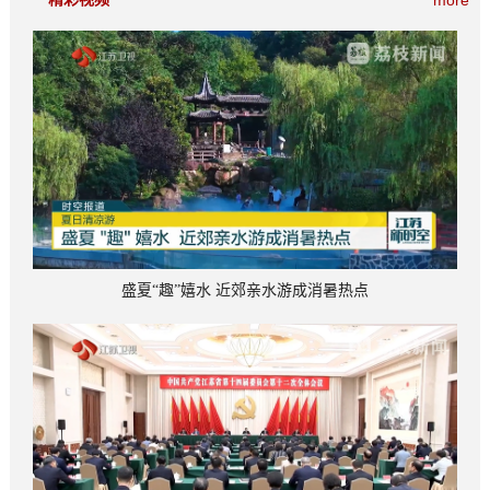
盛夏“趣”嬉水 近郊亲水游成消暑热点