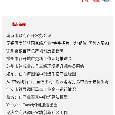
作者：
编辑：
马丽花
热点新闻
南京市政府召开常务会议
无锡再度斩获国家级产业“金字招牌” 以“错位”优势入局AI
顶层赛道
徐州夏粮亩产总产均创历史新高
常州市召开城市更新工作现场推进会
苏州市建成省市县三级环境提升观察员网络
如东：在向海图强中锻造千亿产业版图
从“中转绕行”到“直通出海” 连云港港打造中西部最优出海
口
淮安市领导调研重点工业企业运行情况
盐城：在产业实景中锤炼算法模型
YangzhouTravel如何加速出圈
吴庆文专题调研官塘创新社区工作