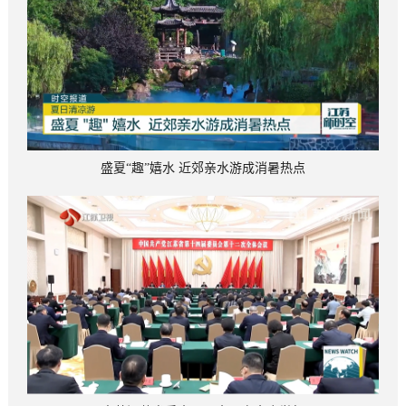
盛夏“趣”嬉水 近郊亲水游成消暑热点