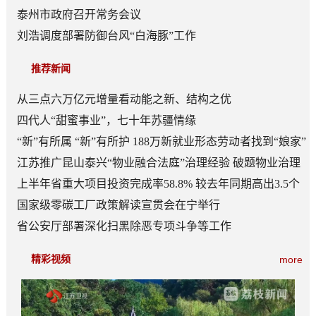
泰州市政府召开常务会议
刘浩调度部署防御台风“白海豚”工作
推荐新闻
从三点六万亿元增量看动能之新、结构之优
四代人“甜蜜事业”，七十年苏疆情缘
“新”有所属 “新”有所护 188万新就业形态劳动者找到“娘家”
江苏推广昆山泰兴“物业融合法庭”治理经验 破题物业治理
“老大难”
上半年省重大项目投资完成率58.8% 较去年同期高出3.5个
百分点
国家级零碳工厂政策解读宣贯会在宁举行
省公安厅部署深化扫黑除恶专项斗争等工作
精彩视频
more