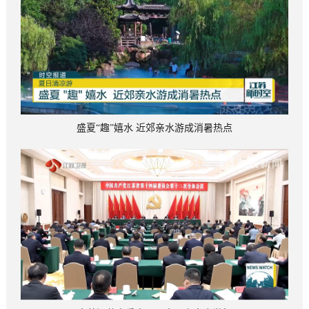
盛夏“趣”嬉水 近郊亲水游成消暑热点