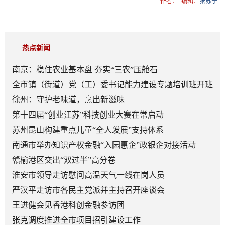
作者：
编辑：
张苏宁
热点新闻
南京：稳住农业基本盘 夯实“三农”压舱石
全市镇（街道）党（工）委书记能力建设专题培训班开班
徐州：守护老味道，烹出新滋味
第十四届“创业江苏”科技创业大赛在常启动
苏州昆山构建重点儿童“全人发展”支持体系
南通市举办知识产权金融“入园惠企”政银企对接活动
赣榆港区交出“双过半”高分卷
淮安市领导走访慰问高温天气一线在岗人员
严汉平走访市各民主党派并主持召开座谈会
王进健会见香港科创金融参访团
张克调度推进全市项目招引建设工作