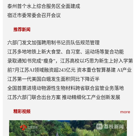
泰州首个水上综合服务区全面建成
宿迁市委常委会召开会议
推荐新闻
六部门发文加强聘用制书记员队伍规范管理
江苏多地地铁上新大食堂、自习室、运动场等复合功能
——从“客流通道”到“生活场景”
录取通知书完成“瘦身”，江苏高校以巧思为新生上好入学第
一课
前7月江苏AI领域融资超243亿元 资本重仓智算基建 AI产业
底盘夯实
江苏第一代美国白蛾发生面积同比下降近半
全国首票进境动物源性生物材料跨省联合监管业务落地
江苏六部门联合出台方案 推动精细化工产业创新发展
精彩视频
more