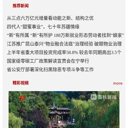
推荐新闻
从三点六万亿元增量看动能之新、结构之优
四代人“甜蜜事业”，七十年苏疆情缘
“新”有所属 “新”有所护 188万新就业形态劳动者找到“娘家”
江苏推广昆山泰兴“物业融合法庭”治理经验 破题物业治理
“老大难”
上半年省重大项目投资完成率58.8% 较去年同期高出3.5个
百分点
国家级零碳工厂政策解读宣贯会在宁举行
省公安厅部署深化扫黑除恶专项斗争等工作
精彩视频
more