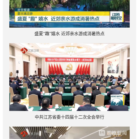
盛夏“趣”嬉水 近郊亲水游成消暑热点
中共江苏省委十四届十二次全会举行