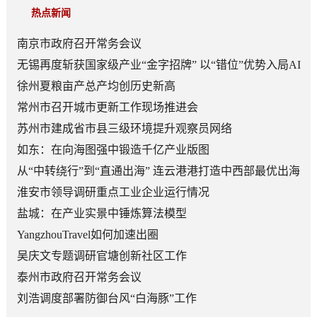
热点新闻
南京市政府召开常务会议
无锡再度斩获国家级产业“金字招牌” 以“错位”优势入局AI
顶层赛道
徐州夏粮亩产总产均创历史新高
常州市召开城市更新工作现场推进会
苏州市建成省市县三级环境提升观察员网络
如东：在向海图强中锻造千亿产业版图
从“中转绕行”到“直通出海” 连云港港打造中西部最优出海
口
淮安市领导调研重点工业企业运行情况
盐城：在产业实景中锤炼算法模型
YangzhouTravel如何加速出圈
吴庆文专题调研官塘创新社区工作
泰州市政府召开常务会议
刘浩调度部署防御台风“白海豚”工作