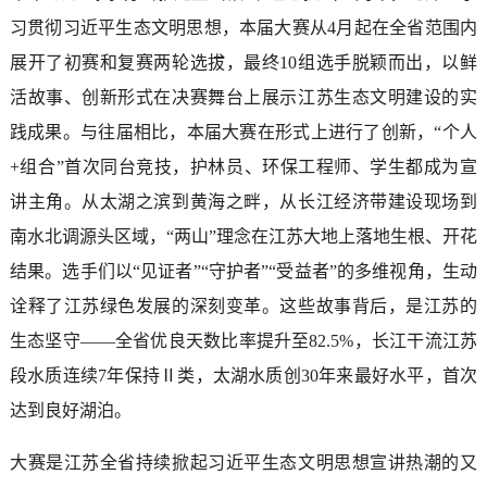
习贯彻习近平生态文明思想，本届大赛从4月起在全省范围内
展开了初赛和复赛两轮选拔，最终10组选手脱颖而出，以鲜
活故事、创新形式在决赛舞台上展示江苏生态文明建设的实
践成果。与往届相比，本届大赛在形式上进行了创新，“个人
+组合”首次同台竞技，护林员、环保工程师、学生都成为宣
讲主角。从太湖之滨到黄海之畔，从长江经济带建设现场到
南水北调源头区域，“两山”理念在江苏大地上落地生根、开花
结果。选手们以“见证者”“守护者”“受益者”的多维视角，生动
诠释了江苏绿色发展的深刻变革。这些故事背后，是江苏的
生态坚守——全省优良天数比率提升至82.5%，长江干流江苏
段水质连续7年保持Ⅱ类，太湖水质创30年来最好水平，首次
达到良好湖泊。
大赛是江苏全省持续掀起习近平生态文明思想宣讲热潮的又