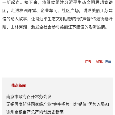
一新起点。接下来，将继续组建习近平生态文明思想宣讲
团，走进校园课堂、企业车间、社区广场，讲述美丽江苏建
设的动人故事，让习近平生态文明思想的“好声音”传遍街巷阡
陌、山林河湖，激发全社会参与美丽江苏建设的澎湃热情。
作者：
编辑：
陈茜
热点新闻
南京市政府召开常务会议
无锡再度斩获国家级产业“金字招牌” 以“错位”优势入局AI
顶层赛道
徐州夏粮亩产总产均创历史新高