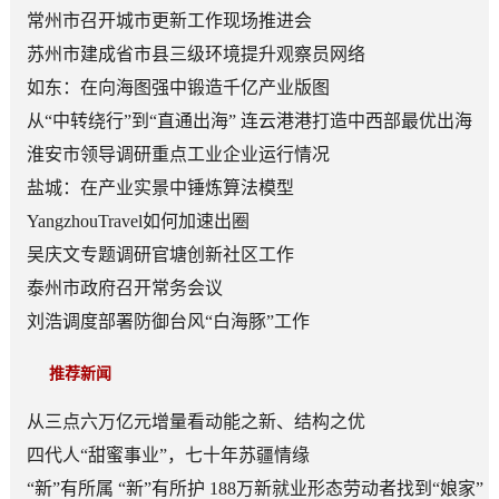
常州市召开城市更新工作现场推进会
苏州市建成省市县三级环境提升观察员网络
如东：在向海图强中锻造千亿产业版图
从“中转绕行”到“直通出海” 连云港港打造中西部最优出海
口
淮安市领导调研重点工业企业运行情况
盐城：在产业实景中锤炼算法模型
YangzhouTravel如何加速出圈
吴庆文专题调研官塘创新社区工作
泰州市政府召开常务会议
刘浩调度部署防御台风“白海豚”工作
推荐新闻
从三点六万亿元增量看动能之新、结构之优
四代人“甜蜜事业”，七十年苏疆情缘
“新”有所属 “新”有所护 188万新就业形态劳动者找到“娘家”