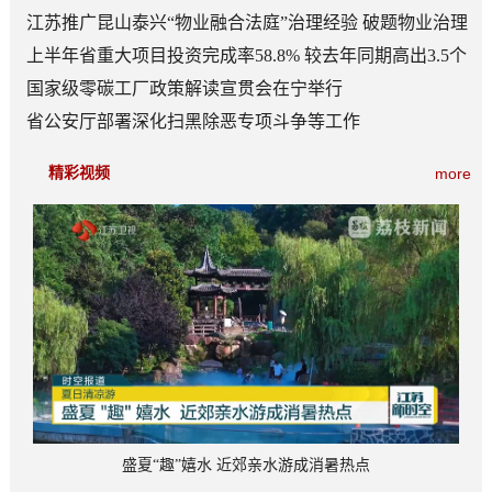
江苏推广昆山泰兴“物业融合法庭”治理经验 破题物业治理
“老大难”
上半年省重大项目投资完成率58.8% 较去年同期高出3.5个
百分点
国家级零碳工厂政策解读宣贯会在宁举行
省公安厅部署深化扫黑除恶专项斗争等工作
精彩视频
more
盛夏“趣”嬉水 近郊亲水游成消暑热点